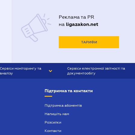
Реклама та PR
ligazakon.net
на
ТАРИФИ
Сервіси моніторингу та
Сервіси електронної звітності та
аналізу
документообігу
CONTR AGENT
Liga:REPORT
Підтримка та контакти
SMS-МАЯК
VERDICTUM
Підтримка абонентів
Напишіть нам
SEMANTRUM
Розсилки
SMS-МАЯК ІПОТЕКА
Контакти