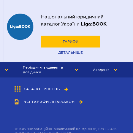
Національний юридичний
Liga:BOOK
каталог України
ТАРИФИ
ДЕТАЛЬНІШЕ
Періодичні видання та
Академія
довідники
ЮРИСТ&ЗАКОН
АКАДЕМІЯ ЛІГА:ЗАКОН
КАТАЛОГ РІШЕНЬ
БУХГАЛТЕР&ЗАКОН
ВСІ ТАРИФИ ЛІГА:ЗАКОН
ВІСНИК МСФЗ
ІНТЕРБУХ
ОСОБИСТИЙ ЕКСПЕРТ
©
ТОВ "інформаційно-аналітичний центр ЛІГА", 1991-2026.