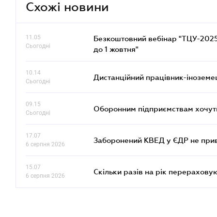
Схожі новини
11.05
Безкоштовний вебінар "ТЦУ-2025: 
Сьогодні
до 1 жовтня"
10.14
Дистанційний працівник-іноземе
Сьогодні
09.15
Оборонним підприємствам хочуть
Сьогодні
17.07
Заборонений КВЕД у ЄДР не прив
6 серпня 2026
15.07
Скільки разів на рік перерахову
6 серпня 2026