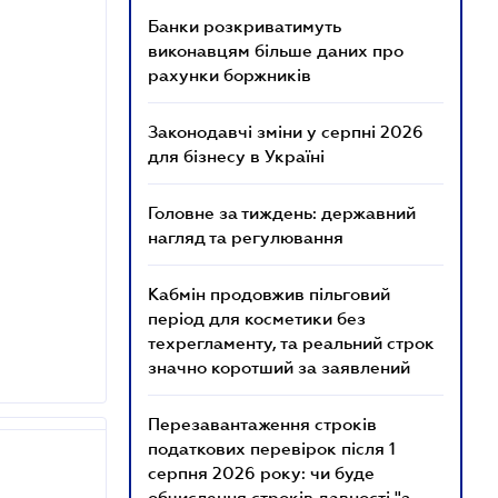
Банки розкриватимуть
виконавцям більше даних про
рахунки боржників
Законодавчі зміни у серпні 2026
для бізнесу в Україні
Головне за тиждень: державний
нагляд та регулювання
Кабмін продовжив пільговий
період для косметики без
техрегламенту, та реальний строк
значно коротший за заявлений
Перезавантаження строків
податкових перевірок після 1
серпня 2026 року: чи буде
обчислення строків давності "з