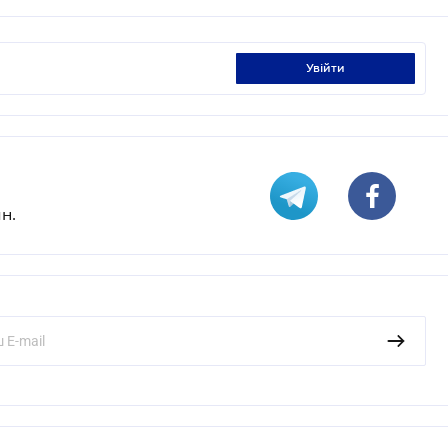
увійти
н.