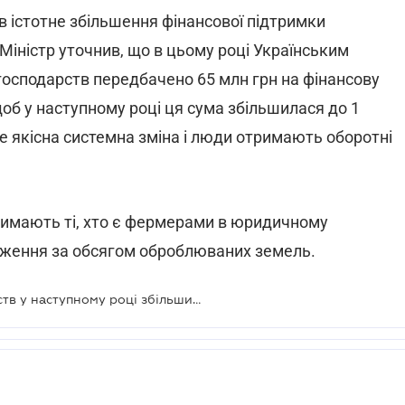
в істотне збільшення фінансової підтримки
Міністр уточнив, що в цьому році Українським
сподарств передбачено 65 млн грн на фінансову
щоб у наступному році ця сума збільшилася до 1
де якісна системна зміна і люди отримають оборотні
римають ті, хто є фермерами в юридичному
меження за обсягом оброблюваних земель.
Підтримка фермерських господарств у наступному році збільшиться