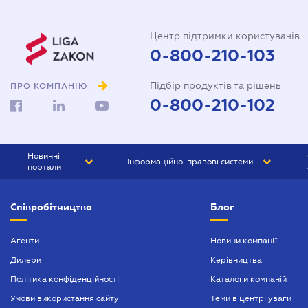
Центр підтримки користувачів
0-800-210-103
Підбір продуктів та рішень
ПРО КОМПАНІЮ
0-800-210-102
Новинні
Інформаційно-правові системи
портали
ЮРЛІГА
Право України
Співробітництво
Блог
БІЗНЕС
ГРАНД
БУХГАЛТЕР.ua
ПРАЙМ
Агенти
Новини компанії
Дилери
Керівництва
БУХГАЛТЕР ПРОФ
Політика конфіденційності
Каталоги компаній
ЮРИСТ ПРОФ
Умови використання сайту
Теми в центрі уваги