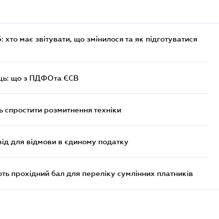
хто має звітувати, що змінилося та як підготуватися
ць: що з ПДФОта ЄСВ
 спростити розмитнення техніки
ід для відмови в єдиному податку
ють прохідний бал для переліку сумлінних платників