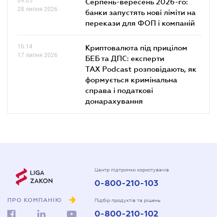
09.05
Серпень-вересень 2026-го:
28 липня 2026
банки запустять нові ліміти на
перекази для ФОП і компаній
16.14
Криптовалюта під прицілом
17 липня 2026
БЕБ та ДПС: експерти
TAX Podcast розповідають, як
формується кримінальна
справа і податкові
донарахування
Центр підтримки користувачів
0-800-210-103
ПРО КОМПАНІЮ
Підбір продуктів та рішень
0-800-210-102