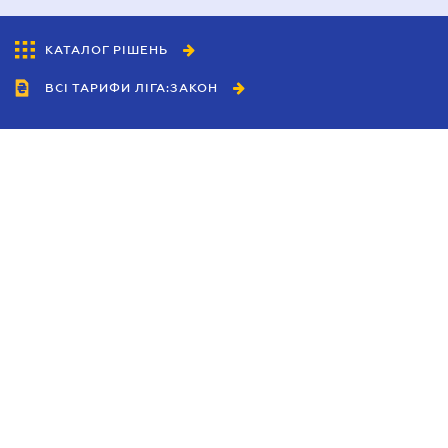
КАТАЛОГ РІШЕНЬ
ВСІ ТАРИФИ ЛІГА:ЗАКОН
Співробітництво
Агенти
Дилери
Політика конфіденційності
Умови використання сайту
Реклама
Блог
Новини компанії
Керівництва
Каталоги компаній