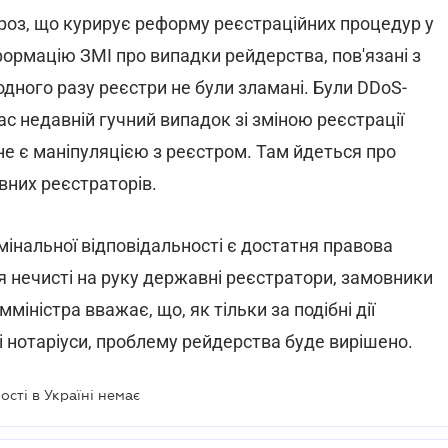
ороз, що курирує реформу реєстраційних процедур у
формацію ЗМІ про випадки рейдерства, пов'язані з
дного разу реєстри не були зламані. Були DDoS-
ас недавній гучний випадок зі зміною реєстрації
не є маніпуляцією з реєстром. Там йдеться про
них реєстраторів.
мінальної відповідальності є достатня правова
я нечисті на руку державні реєстратори, замовники
іністра вважає, що, як тільки за подібні дії
і нотаріуси, проблему рейдерства буде вирішено.
ості в Україні немає