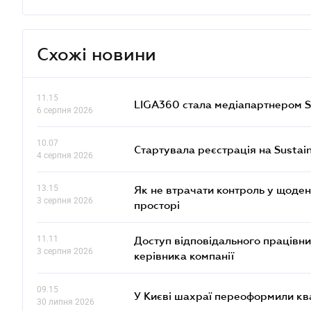
Схожі новини
11.15
LIGA360 стала медіапартнером S
6 серпня 2026
10.07
Стартувала реєстрація на Sustai
4 серпня 2026
13.15
Як не втрачати контроль у щоден
3 серпня 2026
просторі
11.11
Доступ відповідального працівни
3 серпня 2026
керівника компанії
09.15
У Києві шахраї переоформили кв
30 липня 2026