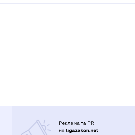
Реклама та PR
ligazakon.net
на