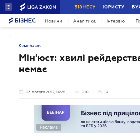
БІЗНЕСУ
ЮРИСТУ
БУ
БІЗНЕС
Новини
Аналітика
Інтерв'ю
П
Комплаєнс
Мін'юст: хвилі рейдерств
немає
23 лютого 2017, 14:25
210
0
Реклама