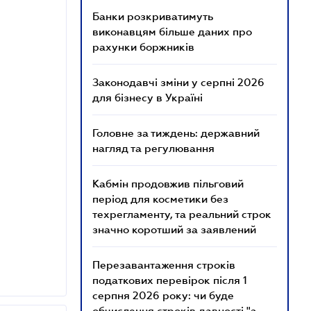
Банки розкриватимуть
виконавцям більше даних про
рахунки боржників
Законодавчі зміни у серпні 2026
для бізнесу в Україні
Головне за тиждень: державний
нагляд та регулювання
Кабмін продовжив пільговий
період для косметики без
техрегламенту, та реальний строк
значно коротший за заявлений
Перезавантаження строків
податкових перевірок після 1
серпня 2026 року: чи буде
обчислення строків давності "з