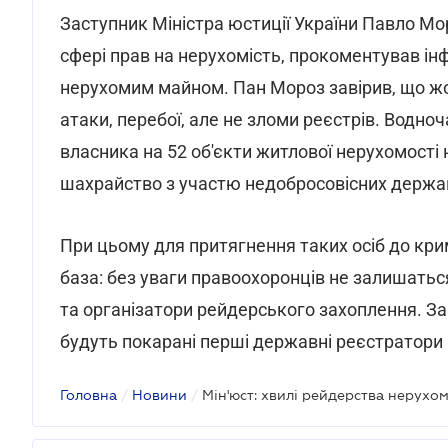
Заступник Міністра юстиції України Павло М
сфері прав на нерухомість, прокоментував ін
нерухомим майном. Пан Мороз завірив, що жо
атаки, перебої, але не зломи реєстрів. Водноч
власника на 52 об'єкти житлової нерухомості 
шахрайство з участю недобросовісних держав
При цьому для притягнення таких осіб до кри
база: без уваги правоохоронців не залишатьс
та організатори рейдерського захоплення. Замм
будуть покарані перші державні реєстратори 
Головна
/
Новини
/
Мін'юст: хвилі рейдерства нерухом