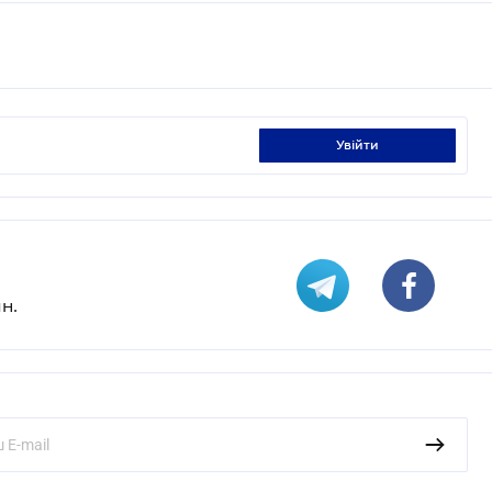
увійти
н.