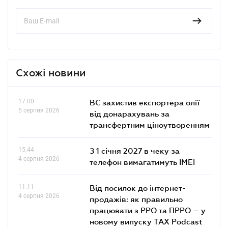
Схожі новини
17.00
ВС захистив експортера олії
5 серпня 2026
від донарахувань за
трансфертним ціноутворенням
15.44
З 1 січня 2027 в чеку за
4 серпня 2026
телефон вимагатимуть IMEI
11.11
Від посилок до інтернет-
4 серпня 2026
продажів: як правильно
працювати з РРО та ПРРО – у
новому випуску TAX Podcast