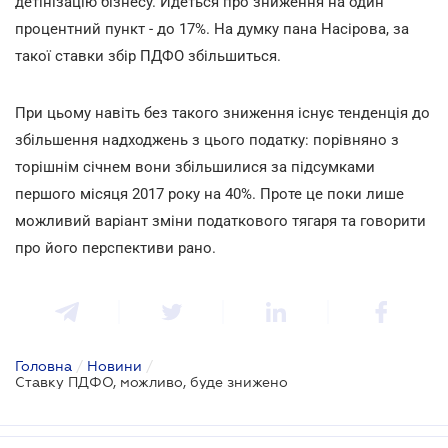
детінізацію бізнесу. Йдеться про зниження на один
процентний пункт - до 17%. На думку пана Насірова, за
такої ставки збір ПДФО збільшиться.
При цьому навіть без такого зниження існує тенденція до
збільшення надходжень з цього податку: порівняно з
торішнім січнем вони збільшилися за підсумками
першого місяця 2017 року на 40%. Проте це поки лише
можливий варіант зміни податкового тягаря та говорити
про його перспективи рано.
Головна
/
Новини
/
Ставку ПДФО, можливо, буде знижено