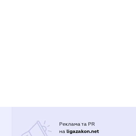
Реклама та PR
ligazakon.net
на