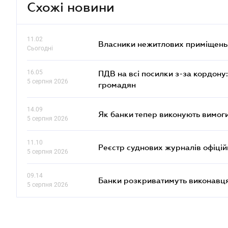
Схожі новини
11.02
Власники нежитлових приміщень 
Сьогодні
16.05
ПДВ на всі посилки з-за кордону:
5 серпня 2026
громадян
14.09
Як банки тепер виконують вимоги
5 серпня 2026
11.10
Реєстр суднових журналів офіці
5 серпня 2026
09.14
Банки розкриватимуть виконавця
5 серпня 2026