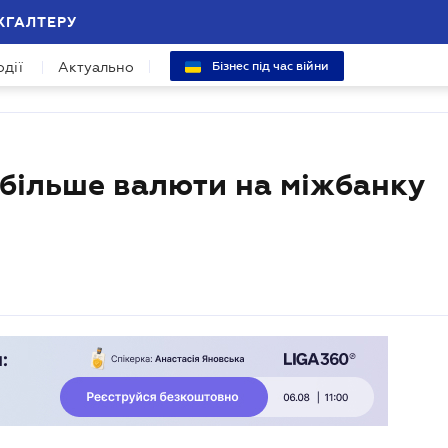
ХГАЛТЕРУ
одії
Актуально
Бізнес під час війни
 більше валюти на міжбанку