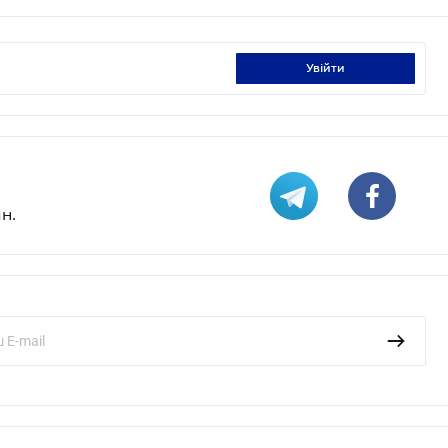
увійти
н.