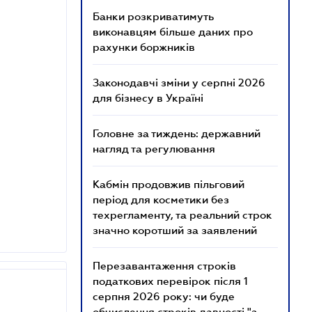
Банки розкриватимуть
виконавцям більше даних про
рахунки боржників
Законодавчі зміни у серпні 2026
для бізнесу в Україні
Головне за тиждень: державний
нагляд та регулювання
Кабмін продовжив пільговий
період для косметики без
техрегламенту, та реальний строк
значно коротший за заявлений
Перезавантаження строків
податкових перевірок після 1
серпня 2026 року: чи буде
обчислення строків давності "з