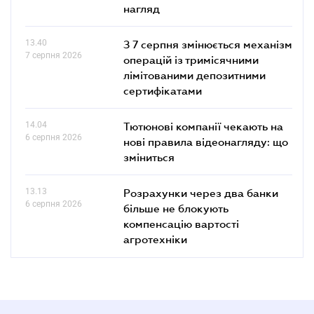
нагляд
13.40
З 7 серпня змінюється механізм
7 серпня 2026
операцій із тримісячними
лімітованими депозитними
сертифікатами
14.04
Тютюнові компанії чекають на
6 серпня 2026
нові правила відеонагляду: що
зміниться
13.13
Розрахунки через два банки
6 серпня 2026
більше не блокують
компенсацію вартості
агротехніки