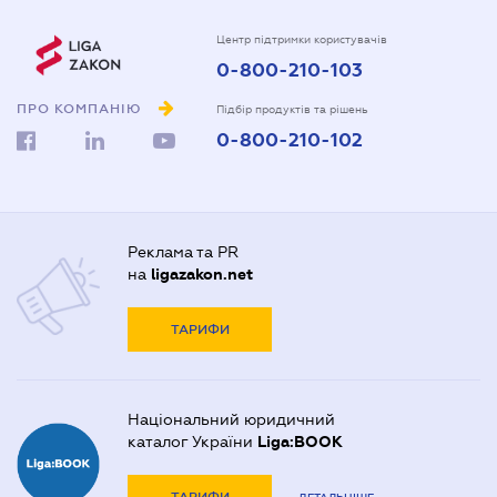
Центр підтримки користувачів
0-800-210-103
ПРО КОМПАНІЮ
Підбір продуктів та рішень
0-800-210-102
Реклама та PR
на
ligazakon.net
ТАРИФИ
Національний юридичний
каталог України
Liga:BOOK