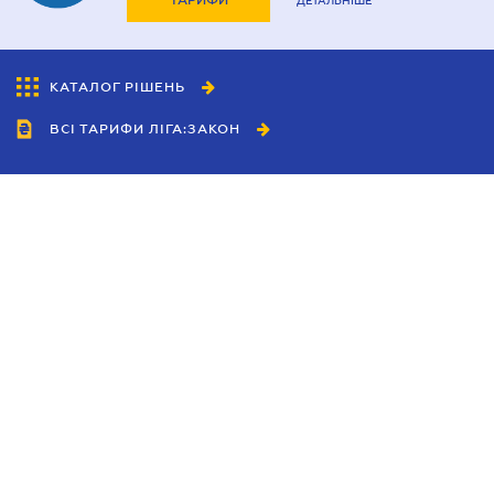
ТАРИФИ
ДЕТАЛЬНІШЕ
КАТАЛОГ РІШЕНЬ
ВСІ ТАРИФИ ЛІГА:ЗАКОН
Співробітництво
Агенти
Дилери
Політика конфіденційності
Умови використання сайту
Реклама
Блог
Новини компанії
Керівництва