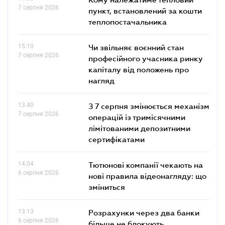
7 серпня 2026
пункт, встановлений за кошти
теплопостачальника
15.10
Чи звільняє воєнний стан
7 серпня 2026
професійного учасника ринку
капіталу від положень про
нагляд
13.40
З 7 серпня змінюється механізм
7 серпня 2026
операцій із тримісячними
лімітованими депозитними
сертифікатами
14.04
Тютюнові компанії чекають на
6 серпня 2026
нові правила відеонагляду: що
зміниться
13.13
Розрахунки через два банки
6 серпня 2026
більше не блокують