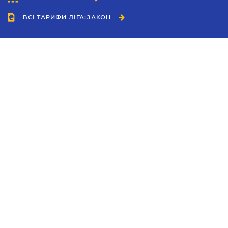
ВСІ ТАРИФИ ЛІГА:ЗАКОН
Співробітництво
Агенти
Дилери
Політика конфіденційності
Умови використання сайту
Реклама
Блог
Новини компанії
Керівництва
Каталоги компаній
Теми в центрі уваги
Підтримка та контакти