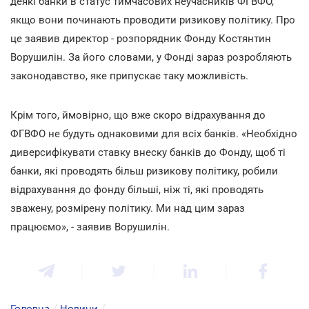
деякі банки в статус тимчасових неучасників ФГВФО,
якщо вони починають проводити ризикову політику. Про
це заявив директор - розпорядник Фонду Костянтин
Ворушилін. За його словами, у Фонді зараз розробляють
законодавство, яке припускає таку можливість.
Крім того, ймовірно, що вже скоро відрахування до
ФГВФО не будуть однаковими для всіх банків. «Необхідно
диверсифікувати ставку внеску банків до Фонду, щоб ті
банки, які проводять більш ризикову політику, робили
відрахування до фонду більші, ніж ті, які проводять
зважену, розмірену політику. Ми над цим зараз
працюємо», - заявив Ворушилін.
Головна
/
Новини
/