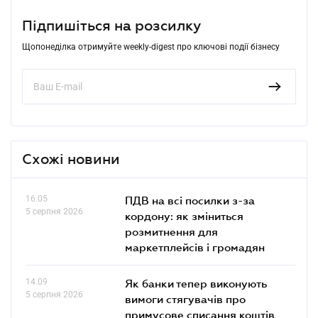
Підпишіться на розсилку
Щопонеділка отримуйте weekly-digest про ключові події бізнесу
Схожі новини
16.05
ПДВ на всі посилки з-за
5 серпня 2026
кордону: як зміниться
розмитнення для
маркетплейсів і громадян
14.09
Як банки тепер виконують
5 серпня 2026
вимоги стягувачів про
примусове списання коштів