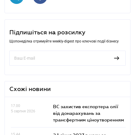
Підпишіться на розсилку
Щопонеділка отримуйте weekly-digest про ключові події бізнесу
Схожі новини
17.00
ВС захистив експортера олії
5 серпня 2026
від донарахувань за
трансфертним ціноутворенням
15.44
З 1 січня 2027 в чеку за