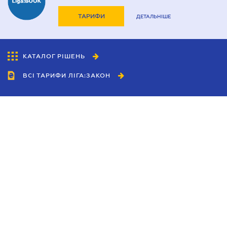
ТАРИФИ
ДЕТАЛЬНІШЕ
КАТАЛОГ РІШЕНЬ
ВСІ ТАРИФИ ЛІГА:ЗАКОН
Співробітництво
Агенти
Дилери
Політика конфіденційності
Умови використання сайту
Реклама
Блог
Новини компанії