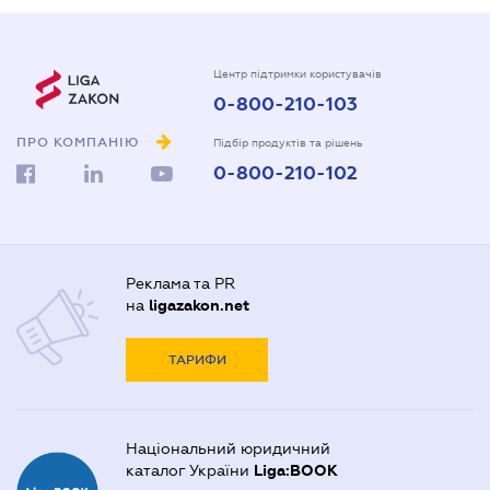
Центр підтримки користувачів
0-800-210-103
ПРО КОМПАНІЮ
Підбір продуктів та рішень
0-800-210-102
Реклама та PR
на
ligazakon.net
ТАРИФИ
Національний юридичний
каталог України
Liga:BOOK