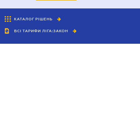
КАТАЛОГ РІШЕНЬ
ВСІ ТАРИФИ ЛІГА:ЗАКОН
Співробітництво
Агенти
Дилери
Політика конфіденційності
Умови використання сайту
Реклама
Блог
Новини компанії
Керівництва
Каталоги компаній