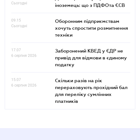
Сьогодні
іноземець: що з ПДФОта ЄСВ
09.15
Оборонним підприємствам
Сьогодні
хочуть спростити розмитнення
техніки
17.07
Заборонений КВЕД у ЄДР не
6 серпня 2026
привід для відмови в єдиному
податку
15.07
Скільки разів на рік
6 серпня 2026
перераховують прохідний бал
для переліку сумлінних
платників