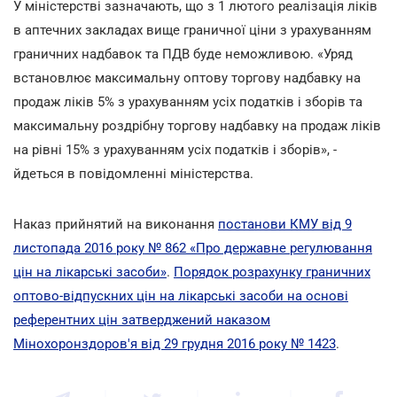
У міністерстві зазначають, що з 1 лютого реалізація ліків
в аптечних закладах вище граничної ціни з урахуванням
граничних надбавок та ПДВ буде неможливою. «Уряд
встановлює максимальну оптову торгову надбавку на
продаж ліків 5% з урахуванням усіх податків і зборів та
максимальну роздрібну торгову надбавку на продаж ліків
на рівні 15% з урахуванням усіх податків і зборів», -
йдеться в повідомленні міністерства.
Наказ прийнятий на виконання
постанови КМУ від 9
листопада 2016 року № 862 «Про державне регулювання
цін на лікарські засоби»
.
Порядок розрахунку граничних
оптово-відпускних цін на лікарські засоби на основі
референтних цін затверджений наказом
Мінохоронздоров'я від 29 грудня 2016 року № 1423
.