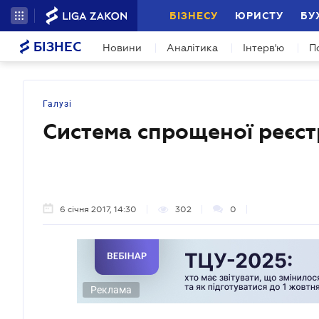
БІЗНЕСУ
ЮРИСТУ
БУ
БІЗНЕС
Новини
Аналітика
Інтерв'ю
П
Галузі
Система спрощеної реєстр
6 січня 2017, 14:30
302
0
Реклама