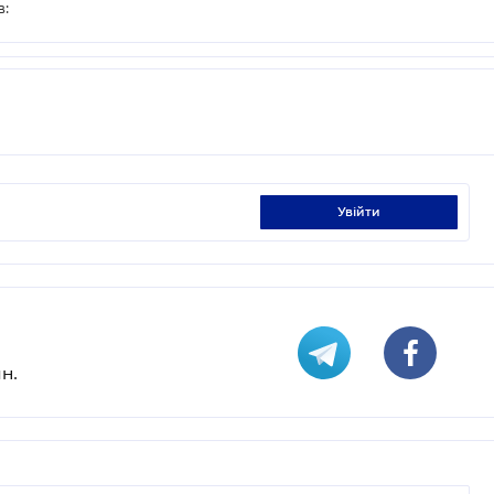
в:
увійти
н.