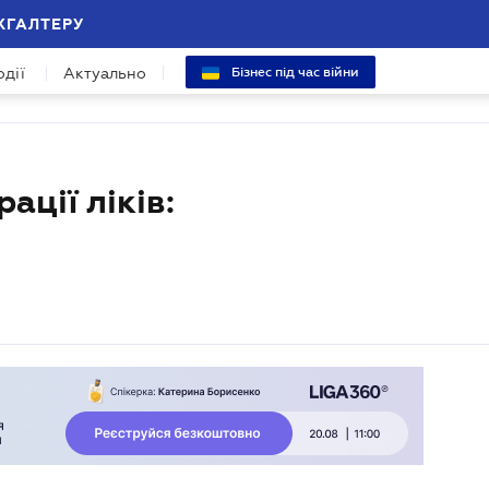
ХГАЛТЕРУ
одії
Актуально
Бізнес під час війни
ації ліків: