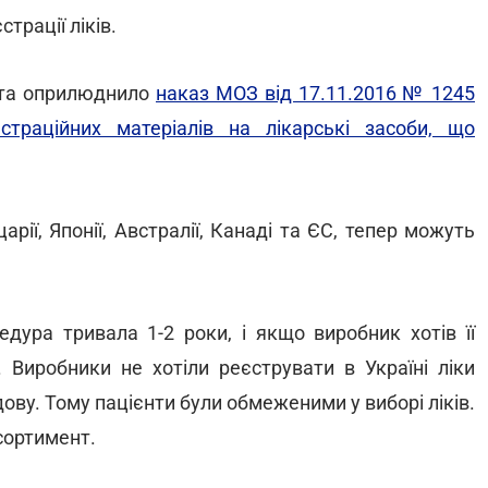
трації ліків.
о та оприлюднило
наказ МОЗ від 17.11.2016 № 1245
траційних матеріалів на лікарські засоби, що
рії, Японії, Австралії, Канаді та ЄС, тепер можуть
ура тривала 1-2 роки, і якщо виробник хотів її
. Виробники не хотіли реєструвати в Україні ліки
ову. Тому пацієнти були обмеженими у виборі ліків.
сортимент.