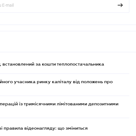
, встановлений за кошти теплопостачальника
ійного учасника ринку капіталу від положень про
операцій із тримісячними лімітованими депозитними
ві правила відеонагляду: що зміниться