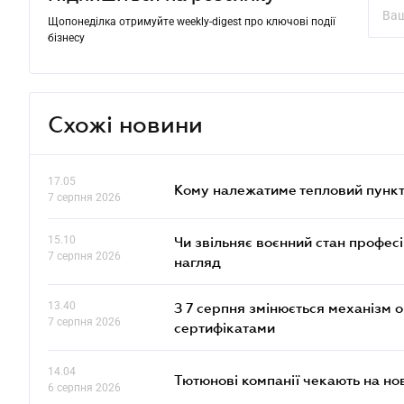
Щопонеділка отримуйте weekly-digest про ключові події
бізнесу
Схожі новини
17.05
Кому належатиме тепловий пункт
7 серпня 2026
15.10
Чи звільняє воєнний стан профес
7 серпня 2026
нагляд
13.40
З 7 серпня змінюється механізм 
7 серпня 2026
сертифікатами
14.04
Тютюнові компанії чекають на но
6 серпня 2026