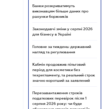
Банки розкриватимуть
виконавцям більше даних про
рахунки боржників
Законодавчі зміни у серпні 2026
для бізнесу в Україні
Головне за тиждень: державний
нагляд та регулювання
Кабмін продовжив пільговий
період для косметики без
техрегламенту, та реальний строк
значно коротший за заявлений
Перезавантаження строків
податкових перевірок після 1
серпня 2026 року: чи буде
обчислення строків давності "з