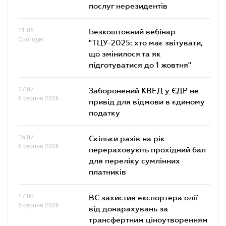
послуг нерезидентів
11.05
Безкоштовний вебінар
Сьогодні
"ТЦУ-2025: хто має звітувати,
що змінилося та як
підготуватися до 1 жовтня"
17.07
Заборонений КВЕД у ЄДР не
6 серпня 2026
привід для відмови в єдиному
податку
15.07
Скільки разів на рік
6 серпня 2026
перераховують прохідний бал
для переліку сумлінних
платників
17.00
ВС захистив експортера олії
5 серпня 2026
від донарахувань за
трансфертним ціноутворенням