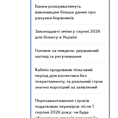
Банки розкриватимуть
виконавцям більше даних про
рахунки боржників
Законодавчі зміни у серпні 2026
для бізнесу в Україні
Головне за тиждень: державний
нагляд та регулювання
Кабмін продовжив пільговий
період для косметики без
техрегламенту, та реальний строк
значно коротший за заявлений
Перезавантаження строків
податкових перевірок після 1
серпня 2026 року: чи буде
обчислення строків давності "з