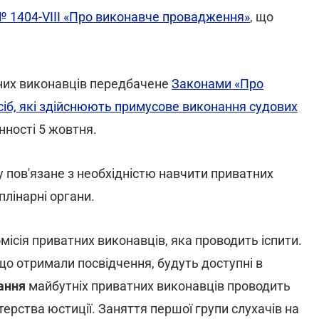
№ 1404-VIII «Про виконавче провадження»
, що
них виконавців передбачене
Законами «Про
сіб, які здійснюють примусове виконання судових
инності 5 жовтня.
у пов'язане з необхідністю навчити приватних
плінарні органи.
місія приватних виконавців, яка проводить іспити.
що отримали посвідчення, будуть доступні в
ання
майбутніх приватних виконавців проводить
терства юстиції. Заняття першої групи слухачів на