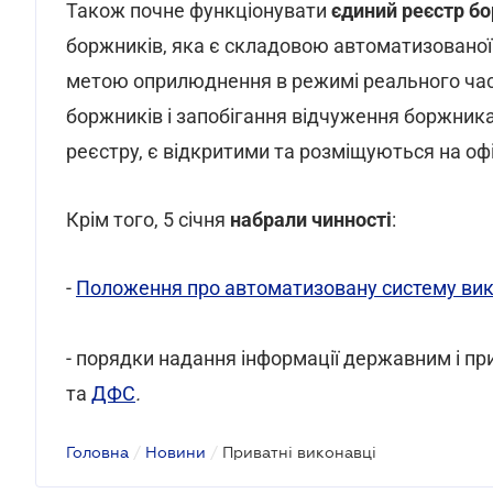
Також почне функціонувати
єдиний реєстр б
боржників, яка є складовою автоматизованої
метою оприлюднення в режимі реального часу
боржників і запобігання відчуження боржника
реєстру, є відкритими та розміщуються на офі
Крім того, 5 січня
набрали чинності
:
-
Положення про автоматизовану систему ви
- порядки надання інформації державним і 
та
ДФС
.
Головна
/
Новини
/
Приватні виконавці