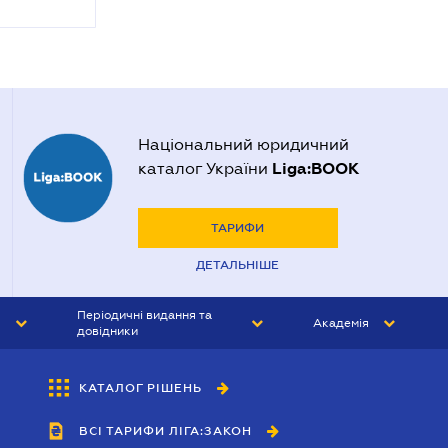
Національний юридичний
Liga:BOOK
каталог України
ТАРИФИ
ДЕТАЛЬНІШЕ
Періодичні видання та
Академія
довідники
ЮРИСТ&ЗАКОН
АКАДЕМІЯ ЛІГА:ЗАКОН
КАТАЛОГ РІШЕНЬ
БУХГАЛТЕР&ЗАКОН
ВСІ ТАРИФИ ЛІГА:ЗАКОН
ВІСНИК МСФЗ