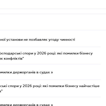
ої установи не позбавляє угоду чинності
осподарські спори у 2026 році: які помилки бізнесу
х конфліктів"
омилки держорганів в судах »
ькі спори у 2026 році: які помилки бізнесу найчастіше
в"
омилки держорганів в судах »