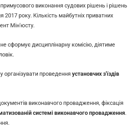
 примусового виконання судових рішень і рішень
ня 2017 року. Кількість майбутніх приватних
ент Мін'юсту.
в не сформує дисциплінарну комісію, діятиме
ловік.
ку організувати проведення
установчих з'їздів
 документів виконавчого провадження, фіксація
матизованій системі виконавчого провадження
.
ння.