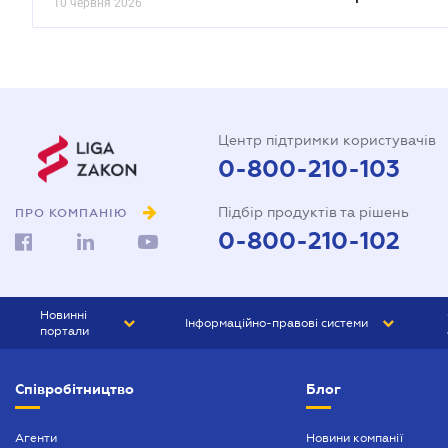
10 червня 2026
Центр підтримки користувачів
0-800-210-103
Підбір продуктів та рішень
ПРО КОМПАНІЮ
0-800-210-102
Новинні
Інформаційно-правові системи
портали
ЮРЛІГА
Право України
Співробітництво
Блог
БІЗНЕС
ГРАНД
БУХГАЛТЕР.ua
ПРАЙМ
Агенти
Новини компанії