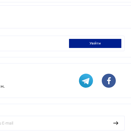
увійти
н.