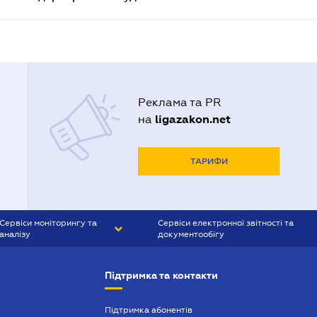
Реклама та PR
ligazakon.net
на
ТАРИФИ
Сервіси моніторингу та
Сервіси електронної звітності та
аналізу
документообігу
CONTR AGENT
Liga:REPORT
Підтримка та контакти
SMS-МАЯК
VERDICTUM
Підтримка абонентів