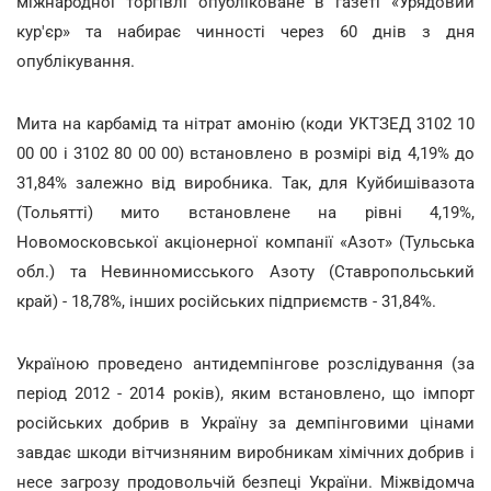
міжнародної торгівлі опубліковане в газеті «Урядовий
кур'єр» та набирає чинності через 60 днів з дня
опублікування.
Мита на карбамід та нітрат амонію (коди УКТЗЕД 3102 10
00 00 і 3102 80 00 00) встановлено в розмірі від 4,19% до
31,84% залежно від виробника. Так, для Куйбишівазота
(Тольятті) мито встановлене на рівні 4,19%,
Новомосковської акціонерної компанії «Азот» (Тульська
обл.) та Невинномисського Азоту (Ставропольський
край) - 18,78%, інших російських підприємств - 31,84%.
Україною проведено антидемпінгове розслідування (за
період 2012 - 2014 років), яким встановлено, що імпорт
російських добрив в Україну за демпінговими цінами
завдає шкоди вітчизняним виробникам хімічних добрив і
несе загрозу продовольчій безпеці України. Міжвідомча