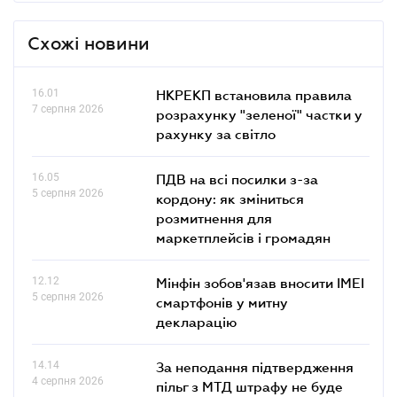
Схожі новини
16.01
НКРЕКП встановила правила
7 серпня 2026
розрахунку "зеленої" частки у
рахунку за світло
16.05
ПДВ на всі посилки з-за
5 серпня 2026
кордону: як зміниться
розмитнення для
маркетплейсів і громадян
12.12
Мінфін зобов'язав вносити IMEI
5 серпня 2026
смартфонів у митну
декларацію
14.14
За неподання підтвердження
4 серпня 2026
пільг з МТД штрафу не буде