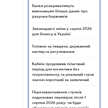
Банки розкриватимуть
виконавцям більше даних про
рахунки боржників
Законодавчі зміни у серпні 2026
для бізнесу в Україні
Головне за тиждень: державний
нагляд та регулювання
Кабмін продовжив пільговий
період для косметики без
техрегламенту, та реальний строк
значно коротший за заявлений
Перезавантаження строків
податкових перевірок після 1
серпня 2026 року: чи буде
обчислення строків давності "з