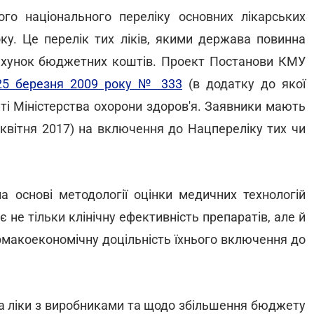
го національного переліку основних лікарських
оку. Це перелік тих ліків, якими держава повинна
ахунок бюджетних коштів. Проект Постанови КМУ
25 березня 2009 року № 333
(в додатку до якої
йті Міністерства охорони здоров'я. Заявники мають
 квітня 2017) на включення до Нацпереліку тих чи
а основі методології оцінки медичних технологій
є не тільки клінічну ефективність препаратів, але й
армакоекономічну доцільність їхнього включення до
а ліки з виробниками та щодо збільшення бюджету