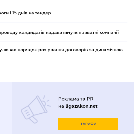
оги і 15 днів на тендер
проводу кандидатів надаватимуть приватні компанії
егулював порядок розірвання договорів за динамічною
Реклама та PR
ligazakon.net
на
ТАРИФИ