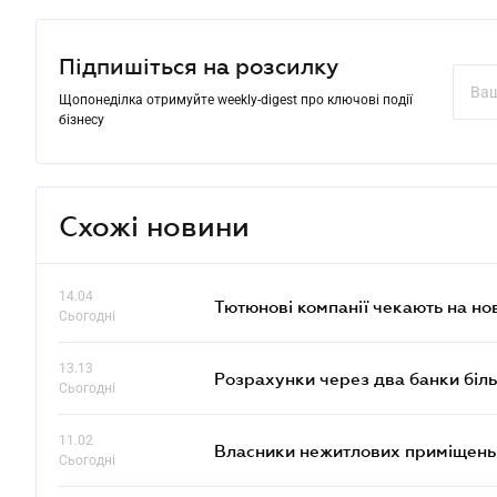
Підпишіться на розсилку
Щопонеділка отримуйте weekly-digest про ключові події
бізнесу
Схожі новини
14.04
Тютюнові компанії чекають на но
Сьогодні
13.13
Розрахунки через два банки біль
Сьогодні
11.02
Власники нежитлових приміщень 
Сьогодні