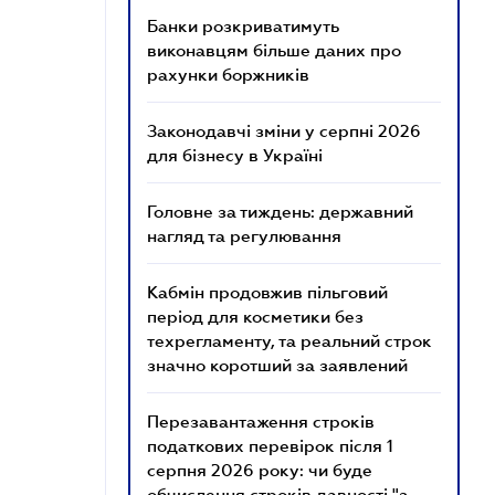
Банки розкриватимуть
виконавцям більше даних про
рахунки боржників
Законодавчі зміни у серпні 2026
для бізнесу в Україні
Головне за тиждень: державний
нагляд та регулювання
Кабмін продовжив пільговий
період для косметики без
техрегламенту, та реальний строк
значно коротший за заявлений
Перезавантаження строків
податкових перевірок після 1
серпня 2026 року: чи буде
обчислення строків давності "з