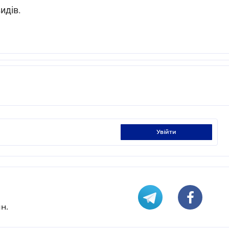
идів.
увійти
н.