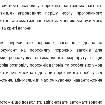
система розподілу порожніх вантажних вагонів.
лізниця» впровадило першу чергу програмного
у етапі автоматизовано між замовниками рухомого
та криті вагони.
ня пересилкою порожніх вагонів» - дозволяє
документ на пересилку порожніх вагонів для
ами розрахунку оптимального маршруту в цій
ріїв розподілу порожніх вагонів та особливих умов
ать: мінімальна відстань порожнього пробігу від
ження, мінімальний час очікування навантаження
 системи, що дозволить здійснювати автоматизоване