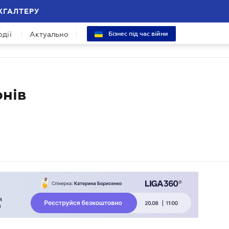
ХГАЛТЕРУ
одії
Актуально
Бізнес під час війни
онів