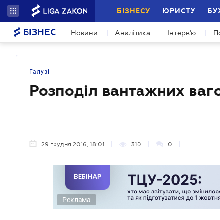
БІЗНЕСУ
ЮРИСТУ
БУ
БІЗНЕС
Новини
Аналітика
Інтерв'ю
П
Галузі
Розподіл вантажних ваг
29 грудня 2016, 18:01
310
0
Реклама