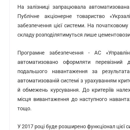
На залізниці запрацювала автоматизована 
Публічне акціонерне товариство «Укрза
забезпечення цієї системи. На початковом
складу розподілятимуться лише цементовози 
Програмне забезпечення - АС «Управлін
автоматизовано оформляти перевізний 
подальшого навантаження за результат
автоматизованій системі з урахуванням крите
й обмежень курсування. До критеріїв належ
місця вивантаження до наступного наванта
тощо.
У 2017 році буде розширено функціонал цієї