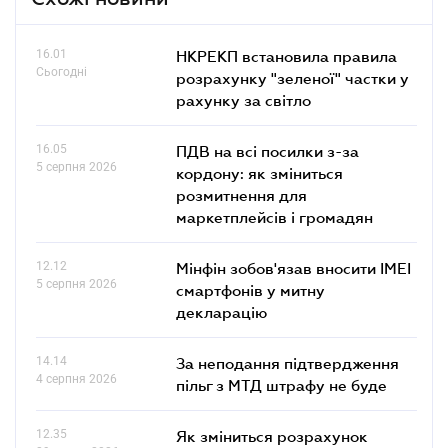
16.01
НКРЕКП встановила правила
Сьогодні
розрахунку "зеленої" частки у
рахунку за світло
16.05
ПДВ на всі посилки з-за
5 серпня 2026
кордону: як зміниться
розмитнення для
маркетплейсів і громадян
12.12
Мінфін зобов'язав вносити IMEI
5 серпня 2026
смартфонів у митну
декларацію
14.14
За неподання підтвердження
4 серпня 2026
пільг з МТД штрафу не буде
12.35
Як зміниться розрахунок