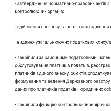
- затвердження нормативно-правових актів з 
контролюючих органів;
- здійснення прогнозу та аналіз надходження п
- видання узагальнюючих податкових консульт
• закріпили за районними податковими інспекц
обслуговування платників податків, реєстраці
платників єдиного внеску, об'єктів оподаткува
формування та ведення Державного реєстру фі
даних про платників податків - юридичних осіб 
• закріпили функцію контрольно-перевірочної