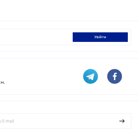
увійти
н.