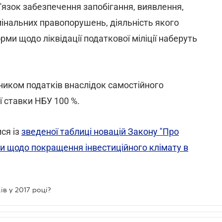
'язок забезпечення запобігання, виявлення,
мінальних правопорушень, діяльність якого
и щодо ліквідації податкової міліції наберуть
тником податків внаслідок самостійного
ї ставки НБУ 100 %.
ся із
зведеної таблиці новацій Закону "Про
ни щодо покращення інвестиційного клімату в
в у 2017 році?