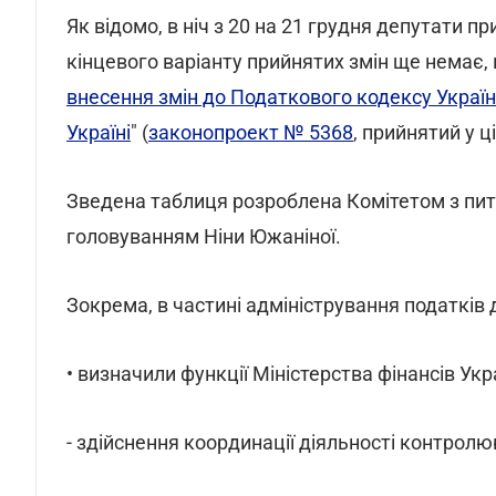
Як відомо, в ніч з 20 на 21 грудня депутати п
кінцевого варіанту прийнятих змін ще немає
внесення змін до Податкового кодексу Украї
Україні
" (
законопроект № 5368
, прийнятий у ц
Зведена таблиця розроблена Комітетом з пита
головуванням Ніни Южаніної.
Зокрема, в частині адміністрування податків
• визначили функції Міністерства фінансів Укр
- здійснення координації діяльності контролю