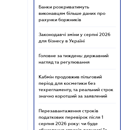
Банки розкриватимуть
виконавцям більше даних про
рахунки боржників
Законодавчі зміни у серпні 2026
для бізнесу в Україні
Головне за тиждень: державний
нагляд та регулювання
Кабмін продовжив пільговий
період для косметики без
техрегламенту, та реальний строк
значно коротший за заявлений
Перезавантаження строків
податкових перевірок після 1
серпня 2026 року: чи буде
обчислення строків давності "з