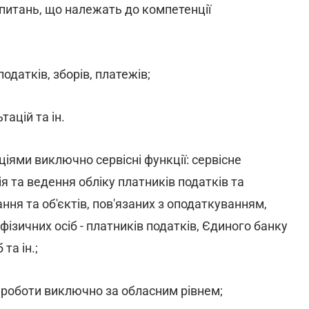
питань, що належать до компетенції
одатків, зборів, платежів;
ацій та ін.
іями виключно сервісні функції: сервісне
я та ведення обліку платників податків та
ння та об'єктів, пов'язаних з оподаткуванням,
зичних осіб - платників податків, Єдиного банку
та ін.;
 роботи виключно за обласним рівнем;