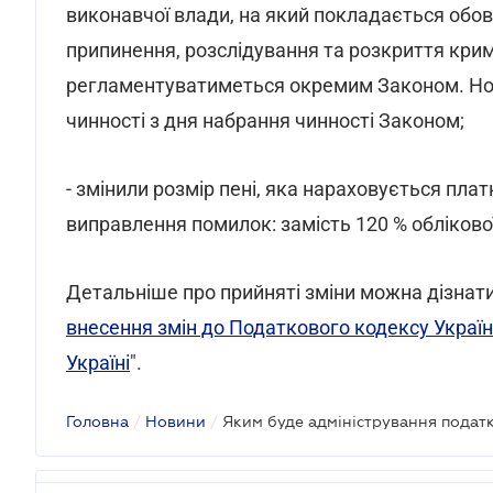
виконавчої влади, на який покладається обов
припинення, розслідування та розкриття кри
регламентуватиметься окремим Законом. Норм
чинності з дня набрання чинності Законом;
- змінили розмір пені, яка нараховується пла
виправлення помилок: замість 120 % обліково
Детальніше про прийняті зміни можна дізнати
внесення змін до Податкового кодексу Украї
Україні
".
Головна
/
Новини
/
Яким буде адміністрування податкі