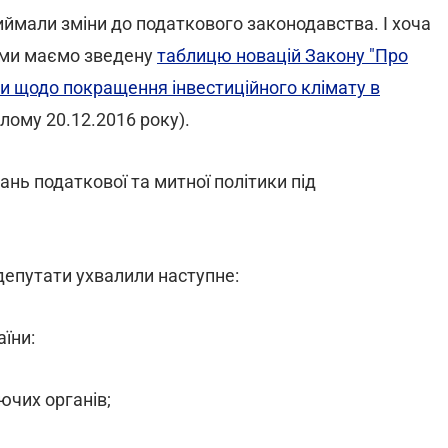
риймали зміни до податкового законодавства. І хоча
, ми маємо зведену
таблицю новацій Закону "Про
ни щодо покращення інвестиційного клімату в
ілому 20.12.2016 року).
нь податкової та митної політики під
 депутати ухвалили наступне:
аїни:
ючих органів;