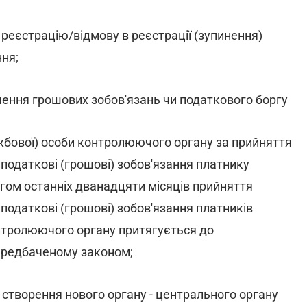
реєстрацію/відмову в реєстрації (зупинення)
ня;
чення грошових зобов'язань чи податкового боргу
ужбової) особи контролюючого органу за прийняття
податкові (грошові) зобов'язання платнику
гом останніх дванадцяти місяців прийняття
одаткові (грошові) зобов'язання платників
онтролюючого органу притягується до
передбаченому законом;
та створення нового органу - центрального органу