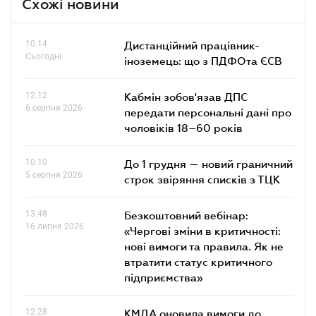
Схожі новини
10.14
Дистанційний працівник-
Сьогодні
іноземець: що з ПДФОта ЄСВ
12.12
Кабмін зобов'язав ДПС
6 серпня 2026
передати персональні дані про
чоловіків 18–60 років
10.10
До 1 грудня — новий граничний
5 серпня 2026
строк звіряння списків з ТЦК
13.48
Безкоштовний вебінар:
16 липня 2026
«Чергові зміни в критичності:
нові вимоги та правила. Як не
втратити статус критичного
підприємства»
12.28
КМДА оновила вимоги до