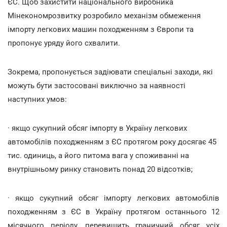
ЄС. Щоб захистити національного виробника
Мінекономрозвитку розробило механізм обмеження
імпорту легкових машин походженням з Європи та
пропонує уряду його схвалити.
Зокрема, п
ропонується задіювати спеціальні заходи, які
можуть бути застосовані виключно за наявності
наступних умов:
· якщо сукупний обсяг імпорту в Україну легкових
автомобілів походженням з ЄС протягом року досягає 45
тис. одиниць, а його питома вага у споживанні на
внутрішньому ринку становить понад 20 відсотків;
· якщо сукупний обсяг імпорту легкових автомобілів
походженням з ЄС в Україну протягом останнього 12
місячного періоду, перевищить граничний обсяг усіх