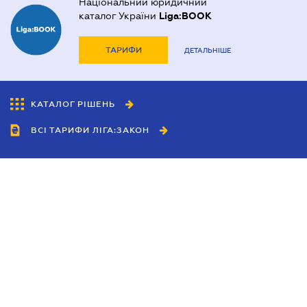
Національний юридичний
каталог України
Liga:BOOK
ТАРИФИ
ДЕТАЛЬНІШЕ
КАТАЛОГ РІШЕНЬ
ВСІ ТАРИФИ ЛІГА:ЗАКОН
Співробітництво
Агенти
Дилери
Політика конфіденційності
Умови використання сайту
Реклама
Блог