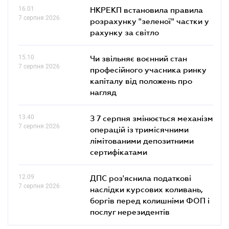
16.01
НКРЕКП встановила правила
7 серпня 2026
розрахунку "зеленої" частки у
рахунку за світло
15.10
Чи звільняє воєнний стан
7 серпня 2026
професійного учасника ринку
капіталу від положень про
нагляд
13.40
З 7 серпня змінюється механізм
7 серпня 2026
операцій із тримісячними
лімітованими депозитними
сертифікатами
12.09
ДПС роз'яснила податкові
7 серпня 2026
наслідки курсових коливань,
боргів перед колишніми ФОП і
послуг нерезидентів