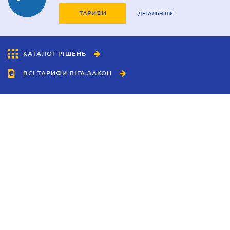
ТАРИФИ
ДЕТАЛЬНІШЕ
КАТАЛОГ РІШЕНЬ
ВСІ ТАРИФИ ЛІГА:ЗАКОН
Співробітництво
Агенти
Дилери
Політика конфіденційності
Умови використання сайту
Реклама
Блог
Новини компанії