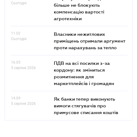
Сьогодні
більше не блокують
компенсацію вартості
агротехніки
11.02
Власники нежитлових
Сьогодні
приміщень отримали аргумент
проти нарахувань за тепло
16.05
ПДВ на всі посилки з-за
5 серпня 2026
кордону: як зміниться
розмитнення для
маркетплейсів і громадян
14.09
Як банки тепер виконують
5 серпня 2026
вимоги стягувачів про
примусове списання коштів