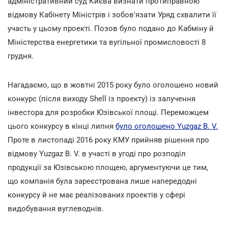
адміністративний суд Києва визнати протиправною
відмову Кабінету Міністрів і зобов'язати Уряд схвалити її
участь у цьому проекті. Позов було подано до Кабміну й
Міністерства енергетики та вугільної промисловості 8
грудня.
Нагадаємо, що в жовтні 2015 року було оголошено новий
конкурс (після виходу Shell із проекту) із залучення
інвестора для розробки Юзівської площі. Переможцем
цього конкурсу в кінці липня
було оголошено Yuzgaz B. V.
Проте в листопаді 2016 року КМУ прийняв рішення про
відмову Yuzgaz B. V. в участі в угоді про розподіл
продукції за Юзівською площею, аргументуючи це тим,
що компанія була зареєстрована лише напередодні
конкурсу й не має реалізованих проектів у сфері
видобування вуглеводнів.