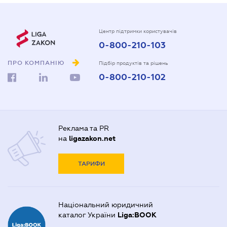
Центр підтримки користувачів
0-800-210-103
ПРО КОМПАНІЮ
Підбір продуктів та рішень
0-800-210-102
Реклама та PR
на
ligazakon.net
ТАРИФИ
Національний юридичний
каталог України
Liga:BOOK