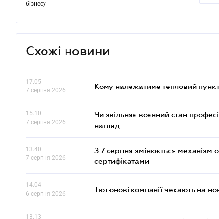
бізнесу
Схожі новини
17.05
Кому належатиме тепловий пункт
7 серпня 2026
15.10
Чи звільняє воєнний стан профес
7 серпня 2026
нагляд
13.40
З 7 серпня змінюється механізм 
7 серпня 2026
сертифікатами
14.04
Тютюнові компанії чекають на но
6 серпня 2026
13.13