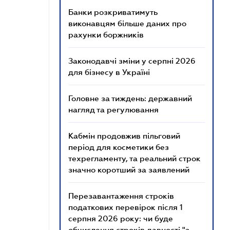
Банки розкриватимуть
виконавцям більше даних про
рахунки боржників
Законодавчі зміни у серпні 2026
для бізнесу в Україні
Головне за тиждень: державний
нагляд та регулювання
Кабмін продовжив пільговий
період для косметики без
техрегламенту, та реальний строк
значно коротший за заявлений
Перезавантаження строків
податкових перевірок після 1
серпня 2026 року: чи буде
обчислення строків давності "з