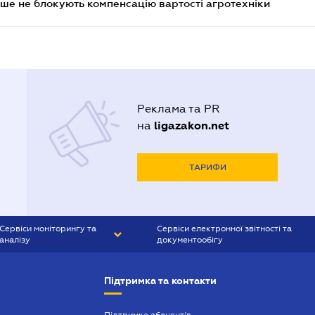
ше не блокують компенсацію вартості агротехніки
Реклама та PR
ligazakon.net
на
ТАРИФИ
Сервіси моніторингу та
Сервіси електронної звітності та
аналізу
документообігу
CONTR AGENT
Liga:REPORT
Підтримка та контакти
SMS-МАЯК
VERDICTUM