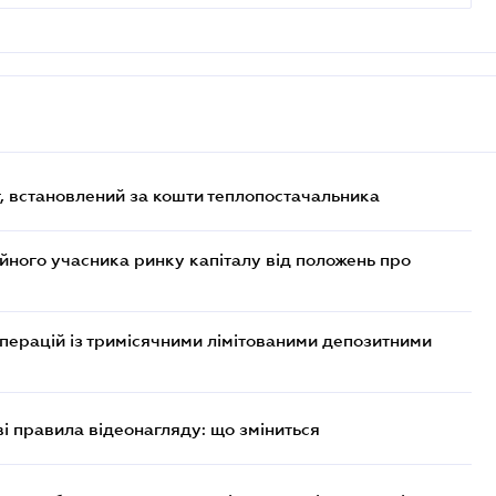
, встановлений за кошти теплопостачальника
ійного учасника ринку капіталу від положень про
операцій із тримісячними лімітованими депозитними
ві правила відеонагляду: що зміниться