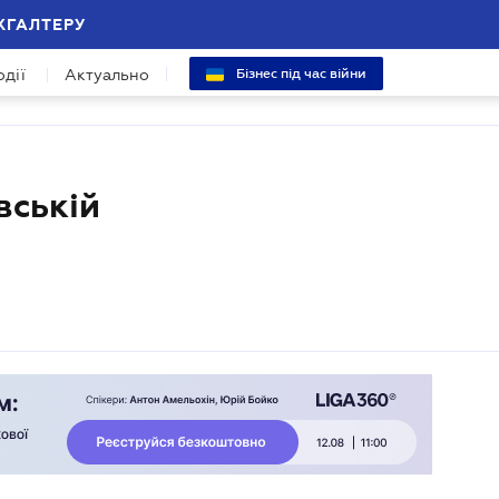
ХГАЛТЕРУ
одії
Актуально
Бізнес під час війни
вській