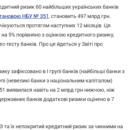
едитний ризик 60 найбільших українських банків
тановою НБУ № 351
, становить 497 млрд грн.
 очікуються протягом наступних 12 місяців. Ця
 на 5% порівняно з оцінкою кредитного ризику,
-тесту банків. Про це йдеться у Звіті про
ку зафіксовано в I групі банків (найбільші банки з
рупі (невеликі банки з національним капіталом)
1 виявилася навіть на 2 млрд грн нижчою, ніж
державних банків додаткові ризики оцінено в 7
 та їх непокритий кредитний ризик за чинними на