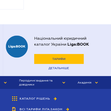
Національний юридичний
Liga:BOOK
каталог України
ТАРИФИ
ДЕТАЛЬНІШЕ
Періодичні видання та
Академія
довідники
ЮРИСТ&ЗАКОН
АКАДЕМІЯ ЛІГА:ЗАКОН
КАТАЛОГ РІШЕНЬ
БУХГАЛТЕР&ЗАКОН
ВСІ ТАРИФИ ЛІГА:ЗАКОН
ВІСНИК МСФЗ