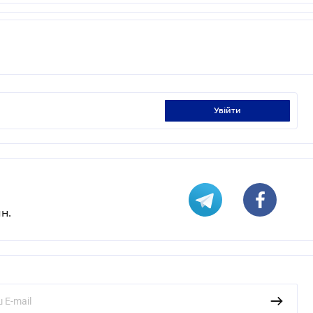
увійти
н.