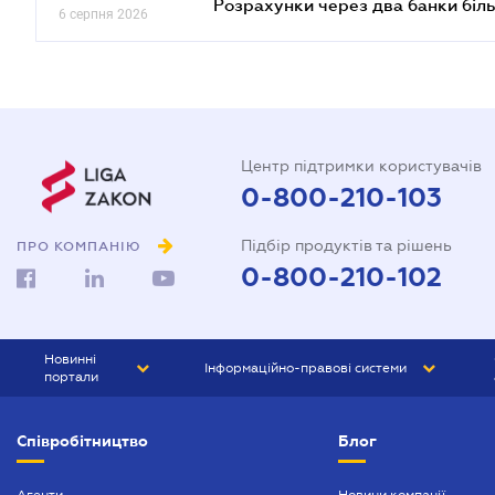
Розрахунки через два банки біль
6 серпня 2026
Центр підтримки користувачів
0-800-210-103
Підбір продуктів та рішень
ПРО КОМПАНІЮ
0-800-210-102
Новинні
Інформаційно-правові системи
портали
ЮРЛІГА
Право України
Співробітництво
Блог
БІЗНЕС
ГРАНД
БУХГАЛТЕР.ua
ПРАЙМ