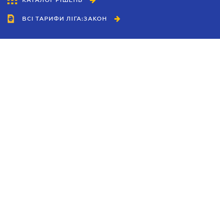
КАТАЛОГ РІШЕНЬ
ВСІ ТАРИФИ ЛІГА:ЗАКОН
Співробітництво
Агенти
Дилери
Політика конфіденційності
Умови використання сайту
Реклама
Блог
Новини компанії
Керівництва
Каталоги компаній
Теми в центрі уваги