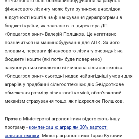
вітчизняного сільгоспмашинобудування за рахунок
фінансового лізингу може бути зупинена внаслідок
відсутності коштів на фінансування держпрограми в
бюджеті країни, як заявляє в. о. директора ДП
«Спецагролізинг» Валерій Полшков. Це негативно
позначиться на машинобудуванні для АПК. За його
словами, переваги фінансового лізингу очевидні: на
бюджетні кошти (які потім буде повернено)
закуповується виключно вітчизняна сільгосптехніка.
«Спецагролізинг» сьогодні надає найвигідніші умови для
аграріїв у придбанні сільгосптехніки: діє 5-відсоткове
обмеження розміру лізингової комісії, обов'язковий
механізм страхування тощо, як підкреслює Полшков.
Проте
в Міністерстві агрополітики відстоюють іншу
програму -
компенсацію аграріям 30% вартості
сільгосптехніки
. Міністр агрополітики Тарас Кутовий