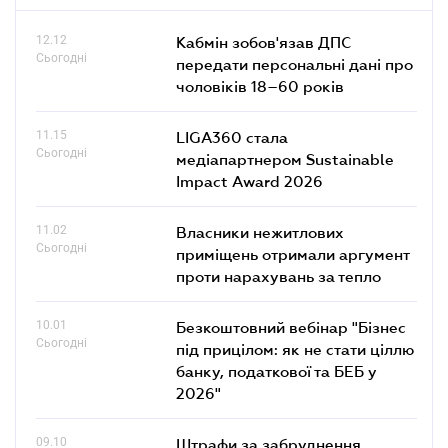
12.12
Кабмін зобов'язав ДПС
Сьогодні
передати персональні дані про
чоловіків 18–60 років
11.15
LIGA360 стала
Сьогодні
медіапартнером Sustainable
Impact Award 2026
11.02
Власники нежитлових
Сьогодні
приміщень отримали аргумент
проти нарахувань за тепло
10.01
Безкоштовний вебінар "Бізнес
Сьогодні
під прицілом: як не стати ціллю
банку, податкової та БЕБ у
2026"
09.10
Штрафи за забруднення