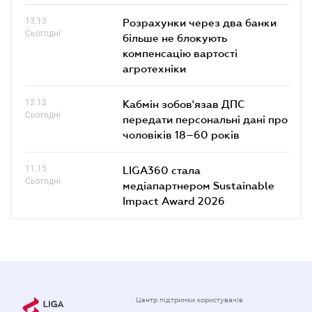
13.13
Розрахунки через два банки
Сьогодні
більше не блокують
компенсацію вартості
агротехніки
12.12
Кабмін зобов'язав ДПС
Сьогодні
передати персональні дані про
чоловіків 18–60 років
11.15
LIGA360 стала
Сьогодні
медіапартнером Sustainable
Impact Award 2026
Центр підтримки користувачів