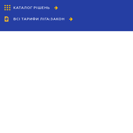
КАТАЛОГ РІШЕНЬ
ВСІ ТАРИФИ ЛІГА:ЗАКОН
Співробітництво
Агенти
Дилери
Політика конфіденційності
Умови використання сайту
Реклама
Блог
Новини компанії
Керівництва
Каталоги компаній
Теми в центрі уваги