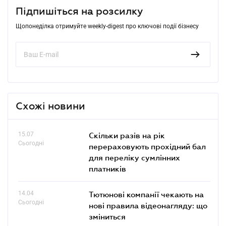
Підпишіться на розсилку
Щопонеділка отримуйте weekly-digest про ключові події бізнесу
Схожі новини
15.07
Скільки разів на рік
Сьогодні
перераховують прохідний бал
для переліку сумлінних
платників
14.04
Тютюнові компанії чекають на
Сьогодні
нові правила відеонагляду: що
зміниться