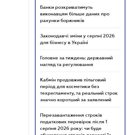
Банки розкриватимуть
виконавцям більше даних про
рахунки боржників
Законодавчі зміни у серпні 2026
для бізнесу в Україні
Головне за тиждень: державний
нагляд та регулювання
Кабмін продовжив пільговий
період для косметики без
техрегламенту, та реальний строк
значно коротший за заявлений
Перезавантаження строків
податкових перевірок після 1
серпня 2026 року: чи буде
обчислення строків давності "з