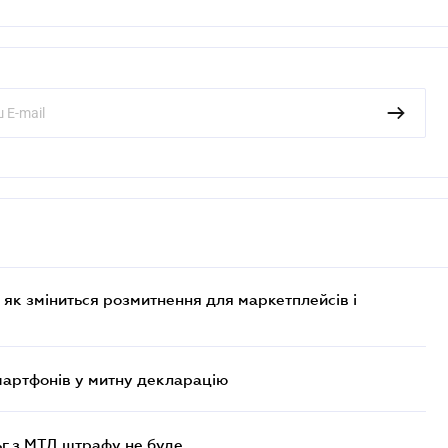
 як зміниться розмитнення для маркетплейсів і
смартфонів у митну декларацію
ьг з МТД штрафу не буде