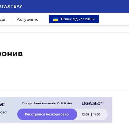
ХГАЛТЕРУ
одії
Актуально
Бізнес під час війни
ронив