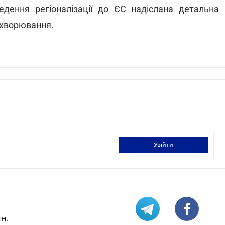
ведення регіоналізації до ЄС надіслана детальна
захворювання.
увійти
н.