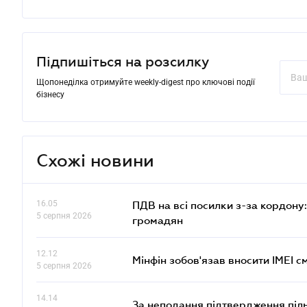
Підпишіться на розсилку
Щопонеділка отримуйте weekly-digest про ключові події
бізнесу
Схожі новини
16.05
ПДВ на всі посилки з-за кордону:
5 серпня 2026
громадян
12.12
Мінфін зобов'язав вносити IMEI 
5 серпня 2026
14.14
За неподання підтвердження піл