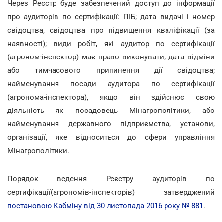
Через Реєстр буде забезпечений доступ до інформації
про аудиторів по сертифікації: ПІБ; дата видачі і номер
свідоцтва, свідоцтва про підвищення кваліфікації (за
наявності); види робіт, які аудитор по сертифікації
(агроном-інспектор) має право виконувати; дата відміни
або тимчасового припинення дії свідоцтва;
найменування посади аудитора по сертифікації
(агронома-інспектора), якщо він здійснює свою
діяльність як посадовець Мінагрополітики, або
найменування державного підприємства, установи,
організації, яке відноситься до сфери управління
Мінагрополітики.
Порядок ведення Реєстру аудиторів по
сертифікації(агрономів-інспекторів) затверджений
постановою Кабміну від 30 листопада 2016 року № 881
.