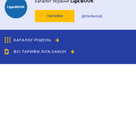
каталог України
Liga:BOOK
ТАРИФИ
ДЕТАЛЬНІШЕ
КАТАЛОГ РІШЕНЬ
ВСІ ТАРИФИ ЛІГА:ЗАКОН
Співробітництво
Агенти
Дилери
Політика конфіденційності
Умови використання сайту
Реклама
Блог