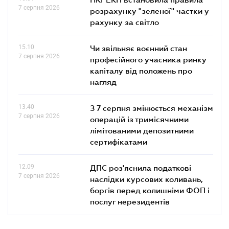
7 серпня 2026
розрахунку "зеленої" частки у
рахунку за світло
15.10
Чи звільняє воєнний стан
7 серпня 2026
професійного учасника ринку
капіталу від положень про
нагляд
13.40
З 7 серпня змінюється механізм
7 серпня 2026
операцій із тримісячними
лімітованими депозитними
сертифікатами
12.09
ДПС роз'яснила податкові
7 серпня 2026
наслідки курсових коливань,
боргів перед колишніми ФОП і
послуг нерезидентів