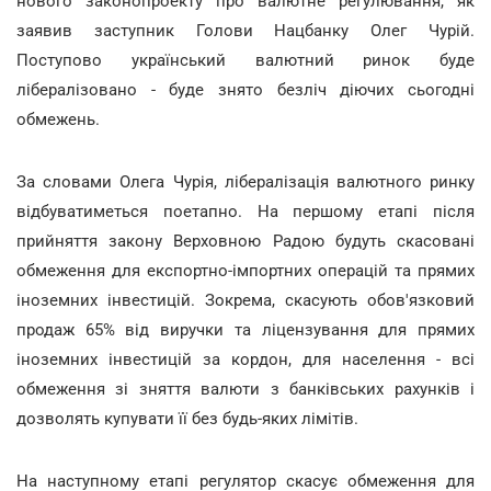
нового законопроекту про валютне регулювання, як
заявив заступник Голови Нацбанку Олег Чурій.
Поступово український валютний ринок буде
лібералізовано - буде знято безліч діючих сьогодні
обмежень.
За словами Олега Чурія, лібералізація валютного ринку
відбуватиметься поетапно. На першому етапі після
прийняття закону Верховною Радою будуть скасовані
обмеження для експортно-імпортних операцій та прямих
іноземних інвестицій. Зокрема, скасують обов'язковий
продаж 65% від виручки та ліцензування для прямих
іноземних інвестицій за кордон, для населення - всі
обмеження зі зняття валюти з банківських рахунків і
дозволять купувати її без будь-яких лімітів.
На наступному етапі регулятор скасує обмеження для