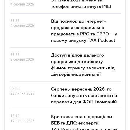
4 серпня 2026
телефон вимагатимуть IMEI
11.11
Від посилок до інтернет-
4 серпня 2026
продажів: як правильно
працювати з РРО та ПРРО – у
новому випуску TAX Podcast
11.11
Доступ відповідального
3 серпня 2026
працівника до кабінету
фінмоніторингу залежить від
дій керівника компанії
09.05
Серпень-вересень 2026-го:
28 липня 2026
банки запустять нові ліміти на
перекази для ФОП і компаній
16.14
Криптовалюта під прицілом
17 липня 2026
БЕБ та ДПС: експерти
TAX Podcast розповідають, як