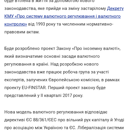
буде втілена в життя за допомогою нового
законодавства, яке прийде на зміну застарілому
Декрету
КМУ «Про систему валютного регулювання і валютного
контролю»
від 1993 року та численним нормативно-
правовим актам.
Буде розроблено проект Закону «Про іноземну валюті»,
який визначатиме основні засади валютного
регулювання в країні. Над розробкою нового
законодавства вже працює робоча група за участі
експертів, залучених Європейською комісією, в рамках
проекту EU-FINSTAR. Перший проект закону буде
представлений у II кварталі 2017 року.
Нова модель валютного регулювання відповідає
директиві ЄС 88/361/ЄЕС про вільний рух капіталу й Угоді
про асоціацію між Україною та ЄС. Лібералізація системи