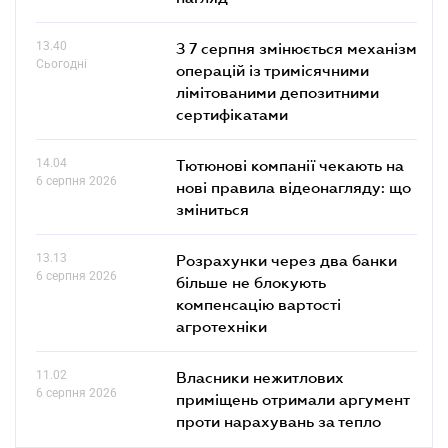
13.40
З 7 серпня змінюється механізм
Сьогодні
операцій із тримісячними
лімітованими депозитними
сертифікатами
14.04
Тютюнові компанії чекають на
6 серпня 2026
нові правила відеонагляду: що
зміниться
13.13
Розрахунки через два банки
6 серпня 2026
більше не блокують
компенсацію вартості
агротехніки
11.02
Власники нежитлових
6 серпня 2026
приміщень отримали аргумент
проти нарахувань за тепло