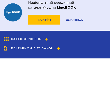
Національний юридичний
каталог України
Liga:BOOK
ТАРИФИ
ДЕТАЛЬНІШЕ
КАТАЛОГ РІШЕНЬ
ВСІ ТАРИФИ ЛІГА:ЗАКОН
Співробітництво
Агенти
Дилери
Політика конфіденційності
Умови використання сайту
Реклама
Блог