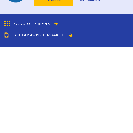
ТАРИФИ
ДЕТАЛЬНІШЕ
КАТАЛОГ РІШЕНЬ
ВСІ ТАРИФИ ЛІГА:ЗАКОН
Співробітництво
Агенти
Дилери
Політика конфіденційності
Умови використання сайту
Реклама
Блог
Новини компанії
Керівництва