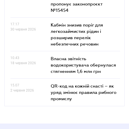
пропонує законопроєкт
№15454
17.17
Кабмін знизив поріг для
30 червня 2026
легкозаймистих рідин і
розширив перелік
небезпечних речовин
10.43
Власна звітність
18 червня 2026
водокористувача обернулася
стягненням 1,6 млн грн
15.07
QR-код на кожній снасті – як
2 червня 2026
уряд змінює правила рибного
промислу