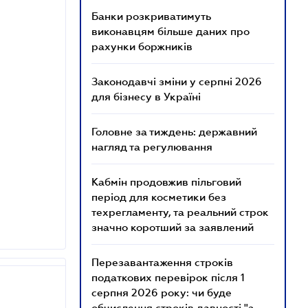
Банки розкриватимуть
виконавцям більше даних про
рахунки боржників
Законодавчі зміни у серпні 2026
для бізнесу в Україні
Головне за тиждень: державний
нагляд та регулювання
Кабмін продовжив пільговий
період для косметики без
техрегламенту, та реальний строк
значно коротший за заявлений
Перезавантаження строків
податкових перевірок після 1
серпня 2026 року: чи буде
обчислення строків давності "з