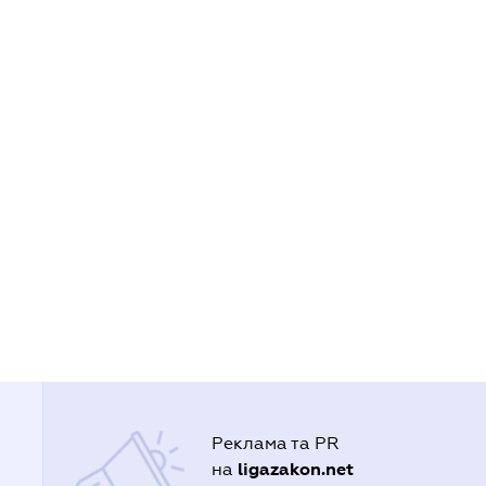
Реклама та PR
ligazakon.net
на