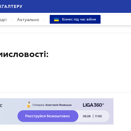
ХГАЛТЕРУ
одії
Актуально
Бізнес під час війни
исловості: