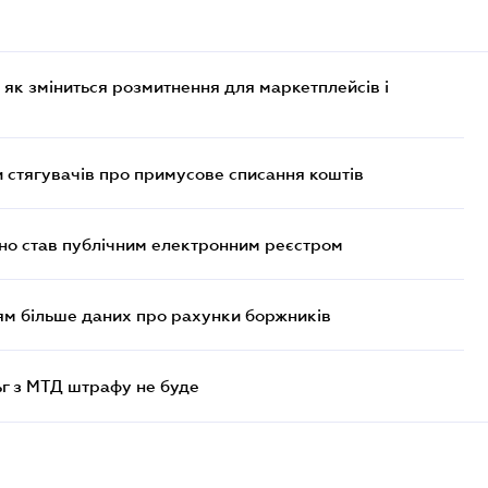
 як зміниться розмитнення для маркетплейсів і
 стягувачів про примусове списання коштів
йно став публічним електронним реєстром
м більше даних про рахунки боржників
ьг з МТД штрафу не буде