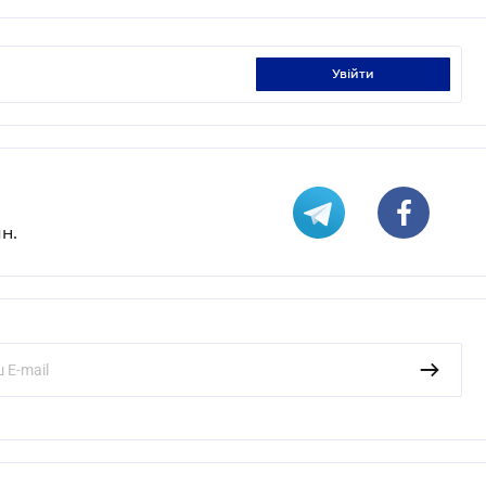
увійти
н.