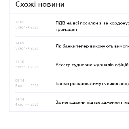
Схожі новини
16.05
ПДВ на всі посилки з-за кордону:
5 серпня 2026
громадян
14.09
Як банки тепер виконують вимоги
5 серпня 2026
11.10
Реєстр суднових журналів офіці
5 серпня 2026
09.14
Банки розкриватимуть виконавця
5 серпня 2026
14.14
За неподання підтвердження піл
4 серпня 2026