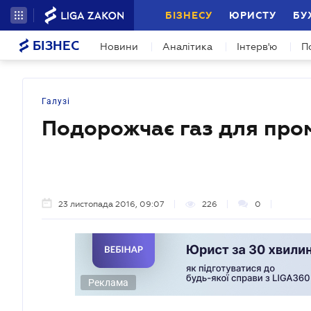
БІЗНЕСУ
ЮРИСТУ
БУ
БІЗНЕС
Новини
Аналітика
Інтерв'ю
П
Галузі
Подорожчає газ для пром
23 листопада 2016, 09:07
226
0
Реклама