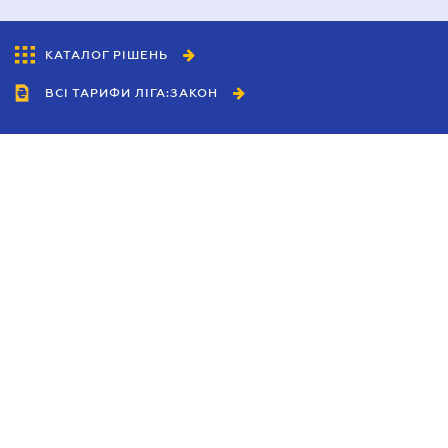
КАТАЛОГ РІШЕНЬ
ВСІ ТАРИФИ ЛІГА:ЗАКОН
Співробітництво
Агенти
Дилери
Політика конфіденційності
Умови використання сайту
Реклама
Блог
Новини компанії
Керівництва
Каталоги компаній