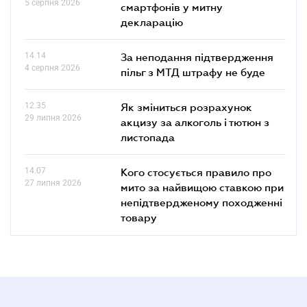
5 серпня 2026
смартфонів у митну
декларацію
14.14
За неподання підтвердження
4 серпня 2026
пільг з МТД штрафу не буде
12.35
Як зміниться розрахунок
29 липня 2026
акцизу за алкоголь і тютюн з
листопада
14.07
Кого стосується правило про
27 липня 2026
мито за найвищою ставкою при
непідтвердженому походженні
товару