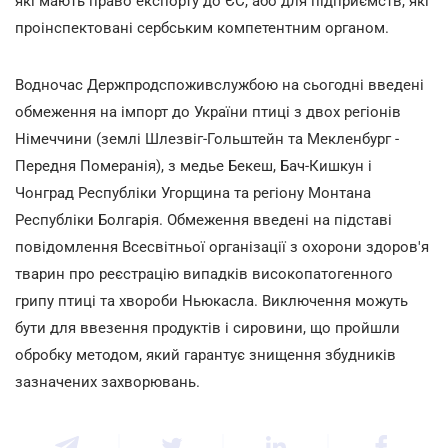
які мають право експорту до ЄС, або для підприємств, які
проінспектовані сербським компетентним органом.
Водночас Держпродспоживслужбою на сьогодні введені
обмеження на імпорт до України птиці з двох регіонів
Німеччини (землі Шлезвіг-Гольштейн та Мекленбург -
Передня Померанія), з медье Бекеш, Бач-Кишкун і
Чонград Республіки Угорщина та регіону Монтана
Республіки Болгарія. Обмеження введені на підставі
повідомлення Всесвітньої організації з охорони здоров'я
тварин про реєстрацію випадків високопатогенного
грипу птиці та хвороби Ньюкасла. Виключення можуть
бути для ввезення продуктів і сировини, що пройшли
обробку методом, який гарантує знищення збудників
зазначених захворювань.