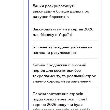
Банки розкриватимуть
виконавцям більше даних про
рахунки боржників
Законодавчі зміни у серпні 2026
для бізнесу в Україні
Головне за тиждень: державний
нагляд та регулювання
Кабмін продовжив пільговий
період для косметики без
техрегламенту, та реальний строк
значно коротший за заявлений
Перезавантаження строків
податкових перевірок після 1
серпня 2026 року: чи буде
обчислення строків давності "з