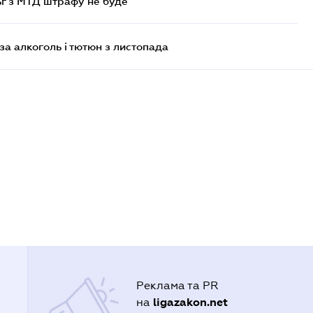
ьг з МТД штрафу не буде
за алкоголь і тютюн з листопада
Реклама та PR
ligazakon.net
на