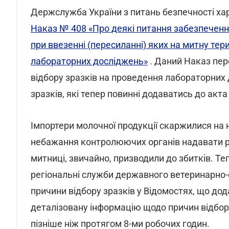
Держслужба України з питань безпечності хар
Наказ № 408 «Про деякі питання забезпечення 
при ввезенні (пересиланні) яких на митну тер
лабораторних досліджень»
. Даний Наказ пер
відбору зразків на проведення лабораторних 
зразків, які тепер повинні додаватись до акта
Імпортери молочної продукції скаржилися на н
небажання контролюючих органів надавати р
митниці, звичайно, призводили до збитків. 
регіональні служби державного ветеринарно-
причини відбору зразків у Відомостях, що до
деталізовану інформацію щодо причин відбору
пізніше ніж протягом 8-ми робочих годин.