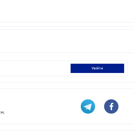
увійти
н.