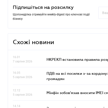
Підпишіться на розсилку
Щопонеділка отримуйте weekly-digest про ключові події
бізнесу
Схожі новини
16.01
НКРЕКП встановила правила розра
7 серпня 2026
16.05
ПДВ на всі посилки з-за кордону:
5 серпня 2026
громадян
12.12
Мінфін зобов'язав вносити IMEI 
5 серпня 2026
14.14