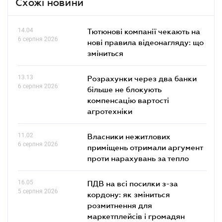
Схожі новини
14.04
Тютюнові компанії чекають на
6 серпня 2026
нові правила відеонагляду: що
зміниться
13.13
Розрахунки через два банки
6 серпня 2026
більше не блокують
компенсацію вартості
агротехніки
11.02
Власники нежитлових
6 серпня 2026
приміщень отримали аргумент
проти нарахувань за тепло
16.05
ПДВ на всі посилки з-за
5 серпня 2026
кордону: як зміниться
розмитнення для
маркетплейсів і громадян