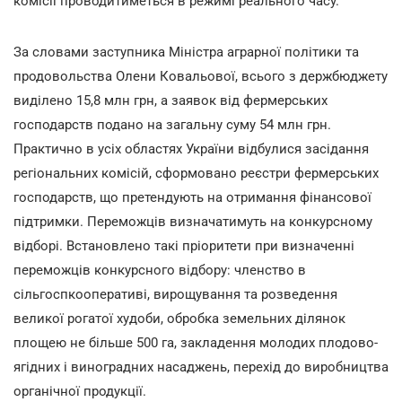
комісії проводитиметься в режимі реального часу.
За словами заступника Міністра аграрної політики та
продовольства Олени Ковальової, всього з держбюджету
виділено 15,8 млн грн, а заявок від фермерських
господарств подано на загальну суму 54 млн грн.
Практично в усіх областях України відбулися засідання
регіональних комісій, сформовано реєстри фермерських
господарств, що претендують на отримання фінансової
підтримки. Переможців визначатимуть на конкурсному
відборі. Встановлено такі пріоритети при визначенні
переможців конкурсного відбору: членство в
сільгоспкооперативі, вирощування та розведення
великої рогатої худоби, обробка земельних ділянок
площею не більше 500 га, закладення молодих плодово-
ягідних і виноградних насаджень, перехід до виробництва
органічної продукції.