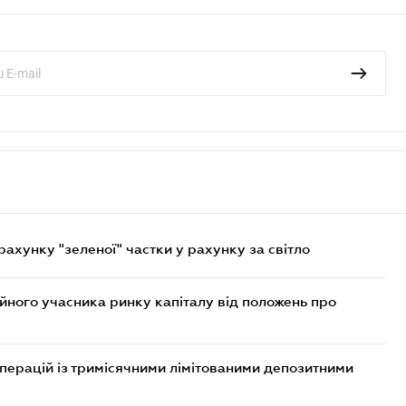
хунку "зеленої" частки у рахунку за світло
ійного учасника ринку капіталу від положень про
операцій із тримісячними лімітованими депозитними