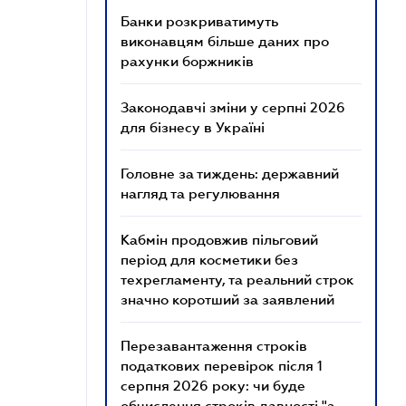
Банки розкриватимуть
виконавцям більше даних про
рахунки боржників
Законодавчі зміни у серпні 2026
для бізнесу в Україні
Головне за тиждень: державний
нагляд та регулювання
Кабмін продовжив пільговий
період для косметики без
техрегламенту, та реальний строк
значно коротший за заявлений
Перезавантаження строків
податкових перевірок після 1
серпня 2026 року: чи буде
обчислення строків давності "з