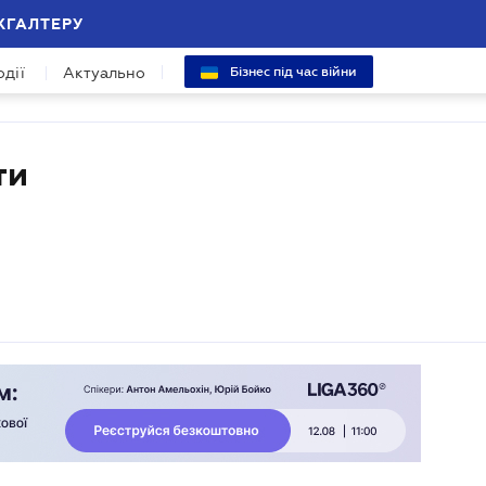
ХГАЛТЕРУ
одії
Актуально
Бізнес під час війни
ти