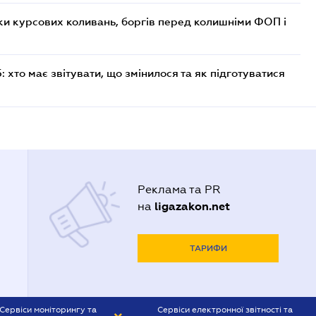
ки курсових коливань, боргів перед колишніми ФОП і
хто має звітувати, що змінилося та як підготуватися
Реклама та PR
ligazakon.net
на
ТАРИФИ
Сервіси моніторингу та
Сервіси електронної звітності та