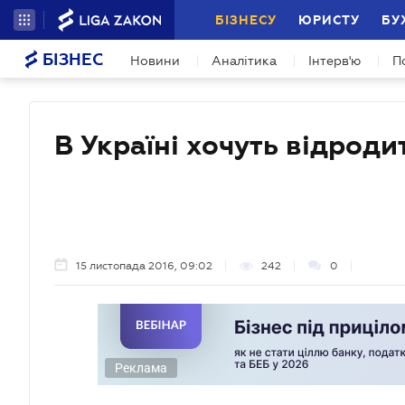
БІЗНЕСУ
ЮРИСТУ
БУ
БІЗНЕС
Новини
Аналітика
Інтерв'ю
П
В Україні хочуть відроди
15 листопада 2016, 09:02
242
0
Реклама