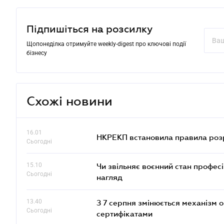
Підпишіться на розсилку
Щопонеділка отримуйте weekly-digest про ключові події
бізнесу
Схожі новини
16.01
НКРЕКП встановила правила розра
Сьогодні
15.10
Чи звільняє воєнний стан профес
Сьогодні
нагляд
13.40
З 7 серпня змінюється механізм 
Сьогодні
сертифікатами