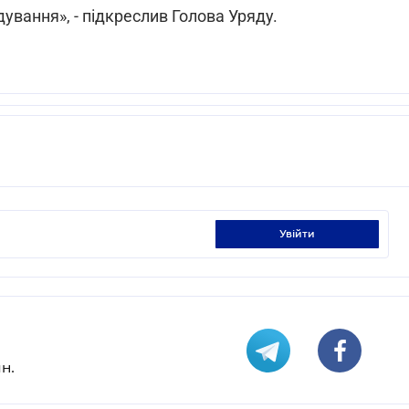
вання», - підкреслив Голова Уряду.
увійти
н.