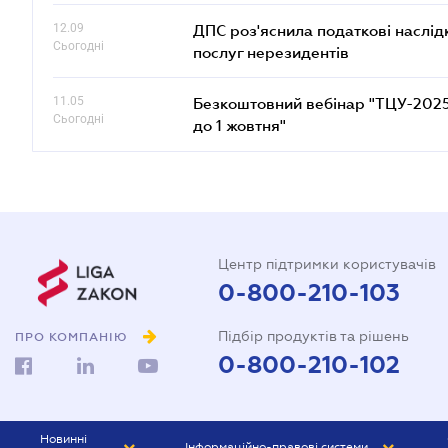
12.09
ДПС роз'яснила податкові наслід
Сьогодні
послуг нерезидентів
11.05
Безкоштовний вебінар "ТЦУ-2025: 
Сьогодні
до 1 жовтня"
Центр підтримки користувачів
0-800-210-103
Підбір продуктів та рішень
ПРО КОМПАНІЮ
0-800-210-102
Новинні
Інформаційно-правові системи