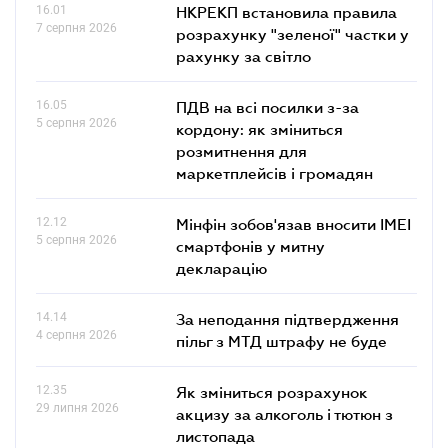
16.01
НКРЕКП встановила правила
7 серпня 2026
розрахунку "зеленої" частки у
рахунку за світло
16.05
ПДВ на всі посилки з-за
5 серпня 2026
кордону: як зміниться
розмитнення для
маркетплейсів і громадян
12.12
Мінфін зобов'язав вносити IMEI
5 серпня 2026
смартфонів у митну
декларацію
14.14
За неподання підтвердження
4 серпня 2026
пільг з МТД штрафу не буде
12.35
Як зміниться розрахунок
29 липня 2026
акцизу за алкоголь і тютюн з
листопада