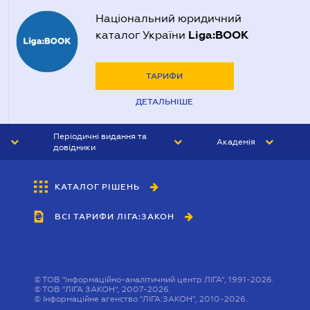
Національний юридичний
Liga:BOOK
каталог України
ТАРИФИ
ДЕТАЛЬНІШЕ
Періодичні видання та
Академія
довідники
ЮРИСТ&ЗАКОН
АКАДЕМІЯ ЛІГА:ЗАКОН
КАТАЛОГ РІШЕНЬ
БУХГАЛТЕР&ЗАКОН
ВСІ ТАРИФИ ЛІГА:ЗАКОН
ВІСНИК МСФЗ
ІНТЕРБУХ
ОСОБИСТИЙ ЕКСПЕРТ
©
ТОВ "інформаційно-аналітичний центр ЛІГА", 1991-2026.
©
ТОВ "ЛІГА ЗАКОН", 2007-2026.
©
Інформаційне агенство "ЛІГА:ЗАКОН", 2010-2026.