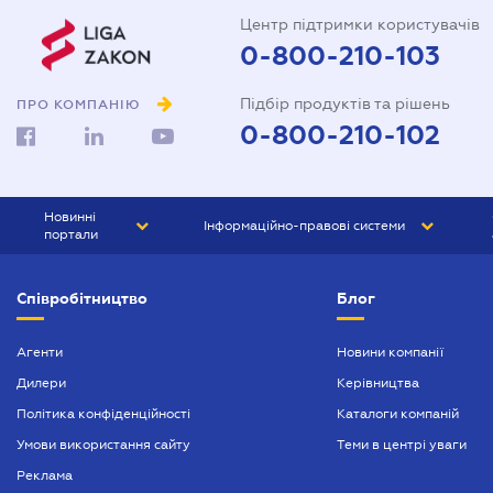
Центр підтримки користувачів
0-800-210-103
Підбір продуктів та рішень
ПРО КОМПАНІЮ
0-800-210-102
Новинні
Інформаційно-правові системи
портали
ЮРЛІГА
Право України
Співробітництво
Блог
БІЗНЕС
ГРАНД
БУХГАЛТЕР.ua
ПРАЙМ
Агенти
Новини компанії
Дилери
Керівництва
БУХГАЛТЕР ПРОФ
Політика конфіденційності
Каталоги компаній
ЮРИСТ ПРОФ
Умови використання сайту
Теми в центрі уваги
ЮРИСТ
Реклама