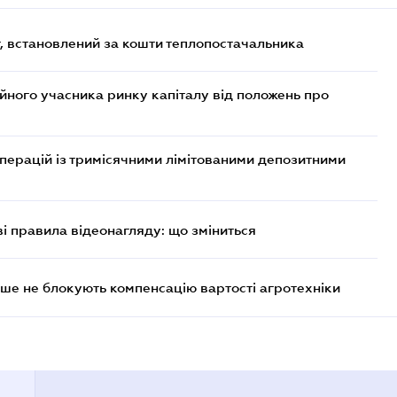
, встановлений за кошти теплопостачальника
ійного учасника ринку капіталу від положень про
операцій із тримісячними лімітованими депозитними
ві правила відеонагляду: що зміниться
ше не блокують компенсацію вартості агротехніки