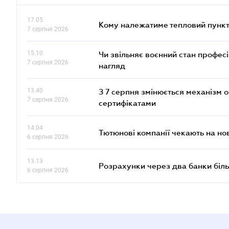
17.05
Кому належатиме тепловий пункт
7 серпня 2026
15.10
Чи звільняє воєнний стан профес
7 серпня 2026
нагляд
13.40
З 7 серпня змінюється механізм 
7 серпня 2026
сертифікатами
14.04
Тютюнові компанії чекають на но
6 серпня 2026
13.13
Розрахунки через два банки біль
6 серпня 2026