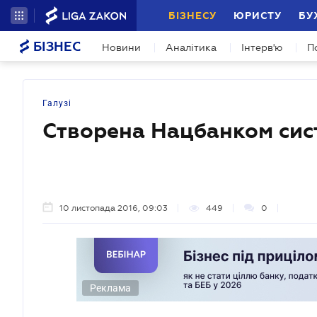
БІЗНЕСУ
ЮРИСТУ
БУ
БІЗНЕС
Новини
Аналітика
Інтерв'ю
П
Галузі
Створена Нацбанком сис
10 листопада 2016, 09:03
449
0
Реклама