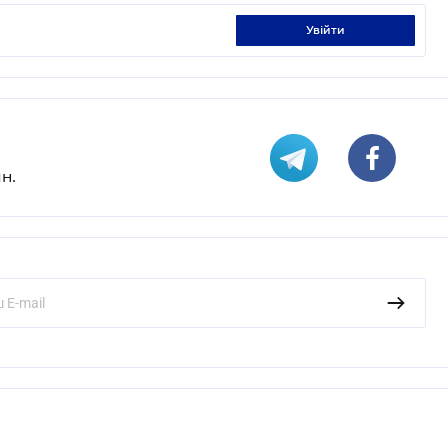
увійти
н.