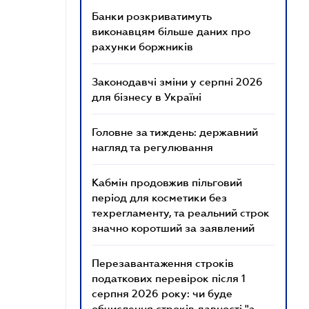
Банки розкриватимуть
виконавцям більше даних про
рахунки боржників
Законодавчі зміни у серпні 2026
для бізнесу в Україні
Головне за тиждень: державний
нагляд та регулювання
Кабмін продовжив пільговий
період для косметики без
техрегламенту, та реальний строк
значно коротший за заявлений
Перезавантаження строків
податкових перевірок після 1
серпня 2026 року: чи буде
обчислення строків давності "з