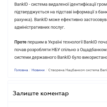
BankID - система видаленої ідентифікації гром
підтверджується на підставі інформації з бан
рахунка). BankID може ефективно застосовув
адміністративних послуг.
Проте
першим в Україні технології BankID поч
почав розробляти НБУ спільно з Ощадбанком
системи державного BankID було використано
Головна
/
Новини
/
Створена Нацбанком система Ban
Залиште коментар