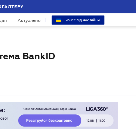
ХГАЛТЕРУ
одії
Актуально
Бізнес під час війни
тема BankID