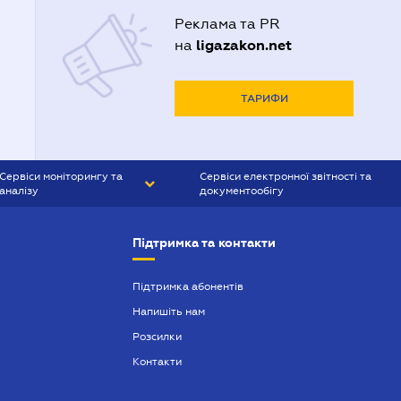
Реклама та PR
ligazakon.net
на
ТАРИФИ
Сервіси моніторингу та
Сервіси електронної звітності та
аналізу
документообігу
CONTR AGENT
Liga:REPORT
Підтримка та контакти
SMS-МАЯК
VERDICTUM
Підтримка абонентів
Напишіть нам
SEMANTRUM
Розсилки
SMS-МАЯК ІПОТЕКА
Контакти