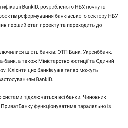
тифікації BankID, розробленого НБУ, почнуть
проектів реформування банківського сектору НБУ
ив перший етап проекту та переходить до
лючилися шість банків: ОТП Банк, Укрсиббанк,
фа-банк, а також Міністерство юстиції та Єдиний
ov. Клієнти цих банків уже тепер можуть
застосуванням BankID.
о системи підключаться всі банки. Чиновник
ї ПриватБанку функціонуватиме паралельно із