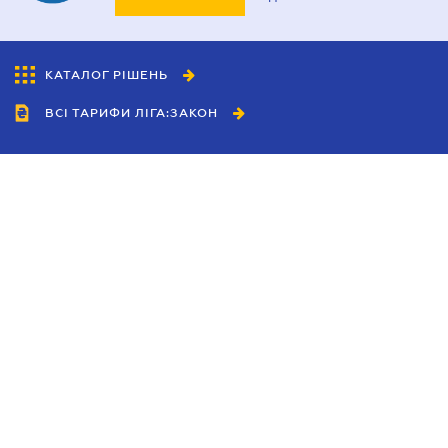
КАТАЛОГ РІШЕНЬ
ВСІ ТАРИФИ ЛІГА:ЗАКОН
Співробітництво
Агенти
Дилери
Політика конфіденційності
Умови використання сайту
Реклама
Блог
Новини компанії
Керівництва