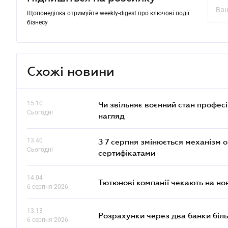
Щопонеділка отримуйте weekly-digest про ключові події
бізнесу
Схожі новини
15.10
Чи звільняє воєнний стан профес
Сьогодні
нагляд
13.40
З 7 серпня змінюється механізм 
Сьогодні
сертифікатами
14.04
Тютюнові компанії чекають на но
6 серпня 2026
13.13
Розрахунки через два банки біль
6 серпня 2026