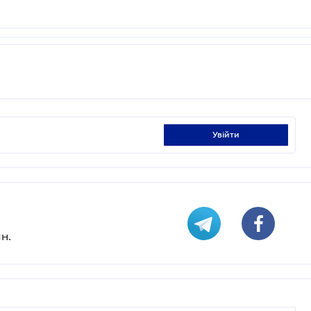
увійти
н.