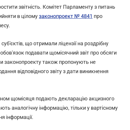
стити звітність. Комітет Парламенту з питань
ийняти в цілому
законопроект № 4841
про
несу.
уб'єктів, що отримали ліцензії на роздрібну
обов'язок подавати щомісячний звіт про обсяги
ори законопроекту також пропонують не
дання відповідного звіту з дати виникнення
ютюном щомісяця подають декларацію акцизного
жають аналогічну інформацію, тільки у вартісному
я інформації.