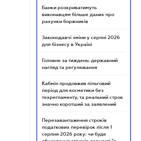
Банки розкриватимуть
виконавцям більше даних про
рахунки боржників
Законодавчі зміни у серпні 2026
для бізнесу в Україні
Головне за тиждень: державний
нагляд та регулювання
Кабмін продовжив пільговий
період для косметики без
техрегламенту, та реальний строк
значно коротший за заявлений
Перезавантаження строків
податкових перевірок після 1
серпня 2026 року: чи буде
обчислення строків давності "з