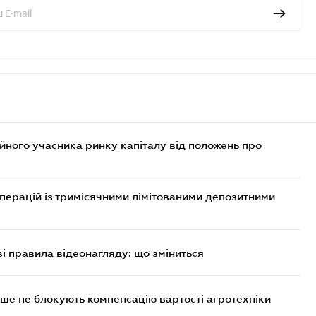
ійного учасника ринку капіталу від положень про
операцій із тримісячними лімітованими депозитними
ві правила відеонагляду: що зміниться
ше не блокують компенсацію вартості агротехніки