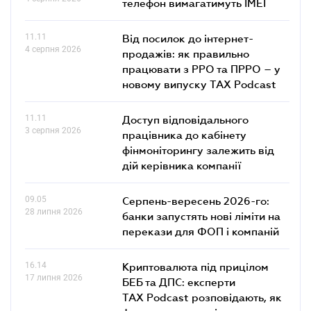
телефон вимагатимуть IMEI
11.11
Від посилок до інтернет-
4 серпня 2026
продажів: як правильно
працювати з РРО та ПРРО – у
новому випуску TAX Podcast
11.11
Доступ відповідального
3 серпня 2026
працівника до кабінету
фінмоніторингу залежить від
дій керівника компанії
09.05
Серпень-вересень 2026-го:
28 липня 2026
банки запустять нові ліміти на
перекази для ФОП і компаній
16.14
Криптовалюта під прицілом
17 липня 2026
БЕБ та ДПС: експерти
TAX Podcast розповідають, як