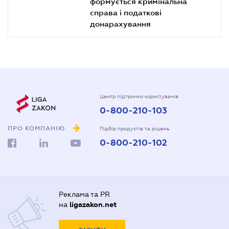
формується кримінальна
справа і податкові
донарахування
Центр підтримки користувачів
0-800-210-103
ПРО КОМПАНІЮ
Підбір продуктів та рішень
0-800-210-102
Реклама та PR
на
ligazakon.net