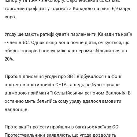
імпорту та 13-м - з експорту. Європейський союз має
торговий профіцит у торгівлі з Канадою на рівні 6,9 млрд
євро.
Угоду ще мають ратифікувати парламенти Канади та країн
- членів ЄС. Однак якщо вона почне діяти, очікується, що
оборот товарів і послуг між партнерами збільшиться на
20%.
Проте
підписання угоди про ЗВТ відбувалося на фоні
протестів противників CETA та ледь не було зірване
відмовою приймати її бельгійським регіоном Валлонія. В
останню мить бельгійському уряду вдалося вмовити
валлонців.
Проте акції протесту пройшли в багатьох країнах ЄС.
Протестувальники заявляють, що угода дозволить