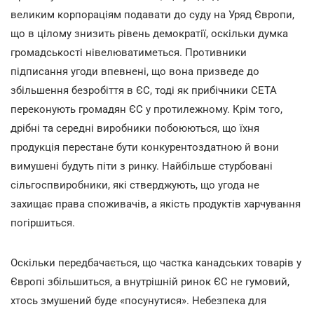
великим корпораціям подавати до суду на Уряд Європи,
що в цілому знизить рівень демократії, оскільки думка
громадськості нівелюватиметься. Противники
підписання угоди впевнені, що вона призведе до
збільшення безробіття в ЄС, тоді як прибічники CETA
переконують громадян ЄС у протилежному. Крім того,
дрібні та середні виробники побоюються, що їхня
продукція перестане бути конкурентоздатною й вони
вимушені будуть піти з ринку. Найбільше стурбовані
сільгоспвиробники, які стверджують, що угода не
захищає права споживачів, а якість продуктів харчування
погіршиться.
Оскільки передбачається, що частка канадських товарів у
Європі збільшиться, а внутрішній ринок ЄС не гумовий,
хтось змушений буде «посунутися». Небезпека для