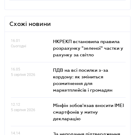
Схожі новини
16.01
НКРЕКП встановила правила
Сьогодні
розрахунку "зеленої" частки у
рахунку за світло
16.05
ПДВ на всі посилки з-за
5 серпня 2026
кордону: як зміниться
розмитнення для
маркетплейсів і громадян
12.12
Мінфін зобов'язав вносити IMEI
5 серпня 2026
смартфонів у митну
декларацію
14.14
За неподання підтвердження