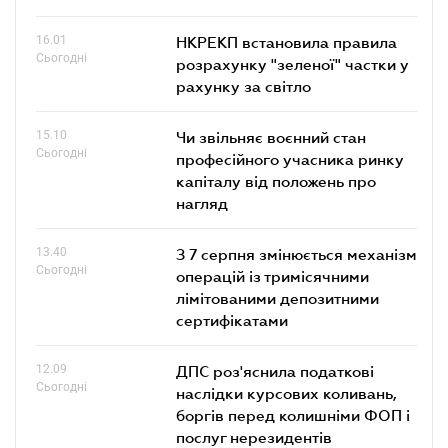
16.01
НКРЕКП встановила правила
Сьогодні
розрахунку "зеленої" частки у
рахунку за світло
15.10
Чи звільняє воєнний стан
Сьогодні
професійного учасника ринку
капіталу від положень про
нагляд
13.40
З 7 серпня змінюється механізм
Сьогодні
операцій із тримісячними
лімітованими депозитними
сертифікатами
12.09
ДПС роз'яснила податкові
Сьогодні
наслідки курсових коливань,
боргів перед колишніми ФОП і
послуг нерезидентів