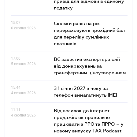
привід для відмови в єдиному
податку
15.07
Скільки разів на рік
6 серпня 2026
перераховують прохідний бал
для переліку сумлінних
платників
17.00
ВС захистив експортера олії
5 серпня 2026
від донарахувань за
трансфертним ціноутворенням
15.44
З 1 січня 2027 в чеку за
4 серпня 2026
телефон вимагатимуть IMEI
11.11
Від посилок до інтернет-
4 серпня 2026
продажів: як правильно
працювати з РРО та ПРРО – у
новому випуску TAX Podcast