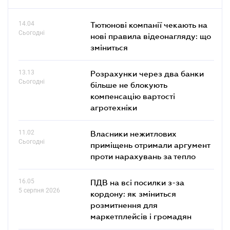
14.04
Тютюнові компанії чекають на
Сьогодні
нові правила відеонагляду: що
зміниться
13.13
Розрахунки через два банки
Сьогодні
більше не блокують
компенсацію вартості
агротехніки
11.02
Власники нежитлових
Сьогодні
приміщень отримали аргумент
проти нарахувань за тепло
16.05
ПДВ на всі посилки з-за
5 серпня 2026
кордону: як зміниться
розмитнення для
маркетплейсів і громадян