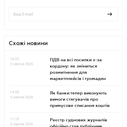
Схожі новини
16.05
ПДВ на всі посилки з-за
5 серпня 2026
кордону: як зміниться
розмитнення для
маркетплейсів і громадян
14.09
Як банки тепер виконують
5 серпня 2026
вимоги стягувачів про
примусове списання коштів
11.10
Реєстр суднових журналів
5 серпня 2026
офіційно став публічним