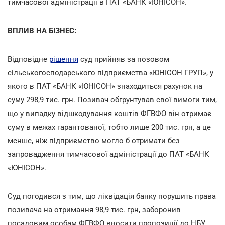
тимчасової адміністрації в ПАТ «БАНК «ЮНІСОН».
ВПЛИВ НА БІЗНЕС:
Відповідне
рішення
суд прийняв за позовом
сільськогосподарського підприємства «ЮНІСОН ГРУП», у
якого в ПАТ «БАНК «ЮНІСОН» знаходиться рахунок на
суму 298,9 тис. грн. Позивач обгрунтував свої вимоги тим,
що у випадку відшкодування коштів ФГВФО він отримає
суму в межах гарантованої, тобто лише 200 тис. грн, а це
менше, ніж підприємство могло б отримати без
запровадження тимчасової адміністрації до ПАТ «БАНК
«ЮНІСОН».
Суд погодився з тим, що ліквідація банку порушить права
позивача на отримання 98,9 тис. грн, заборонив
посадовим особам ФГВФО вносити пропозиції до НБУ