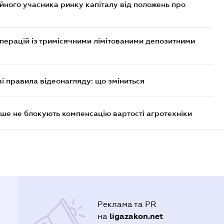
ійного учасника ринку капіталу від положень про
операцій із тримісячними лімітованими депозитними
ві правила відеонагляду: що зміниться
ше не блокують компенсацію вартості агротехніки
Реклама та PR
ligazakon.net
на