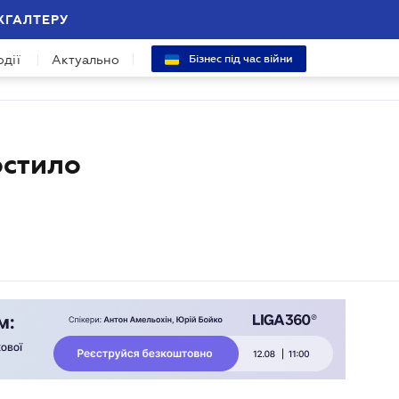
ХГАЛТЕРУ
одії
Актуально
Бізнес під час війни
остило