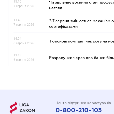
15.10
Чи звільняє воєнний стан профес
7 серпня 2026
нагляд
13.40
З 7 серпня змінюється механізм 
7 серпня 2026
сертифікатами
14.04
Тютюнові компанії чекають на но
6 серпня 2026
13.13
Розрахунки через два банки біль
6 серпня 2026
Центр підтримки користувачів
0-800-210-103