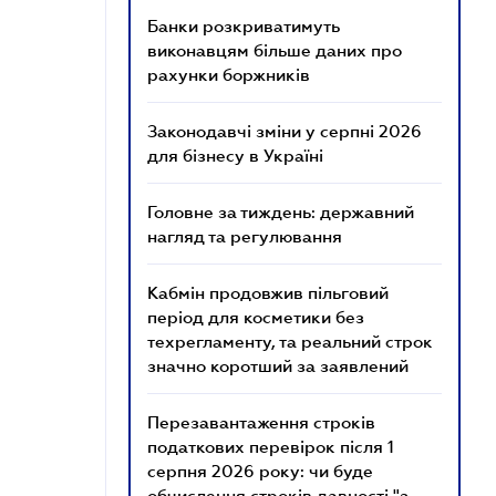
Банки розкриватимуть
виконавцям більше даних про
рахунки боржників
Законодавчі зміни у серпні 2026
для бізнесу в Україні
Головне за тиждень: державний
нагляд та регулювання
Кабмін продовжив пільговий
період для косметики без
техрегламенту, та реальний строк
значно коротший за заявлений
Перезавантаження строків
податкових перевірок після 1
серпня 2026 року: чи буде
обчислення строків давності "з