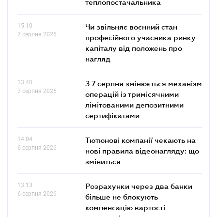
теплопостачальника
15.10
Чи звільняє воєнний стан
7 серпня 2026
професійного учасника ринку
капіталу від положень про
нагляд
13.40
З 7 серпня змінюється механізм
7 серпня 2026
операцій із тримісячними
лімітованими депозитними
сертифікатами
14.04
Тютюнові компанії чекають на
6 серпня 2026
нові правила відеонагляду: що
зміниться
13.13
Розрахунки через два банки
6 серпня 2026
більше не блокують
компенсацію вартості