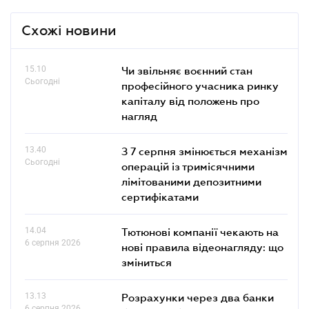
Схожі новини
15.10
Чи звільняє воєнний стан
Сьогодні
професійного учасника ринку
капіталу від положень про
нагляд
13.40
З 7 серпня змінюється механізм
Сьогодні
операцій із тримісячними
лімітованими депозитними
сертифікатами
14.04
Тютюнові компанії чекають на
6 серпня 2026
нові правила відеонагляду: що
зміниться
13.13
Розрахунки через два банки
6 серпня 2026